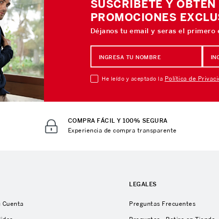
SUSCRÍBETE Y OBTÉN
PROMOCIONES EXCLU
Déjanos tu email y seras el primero
Política de Privac
He leído y aceptado la
COMPRA FÁCIL Y 100% SEGURA
Experiencia de compra transparente
A
LEGALES
u Cuenta
Preguntas Frecuentes