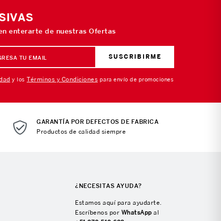
SIVAS
 en enterarte de nuestras Ofertas
SUSCRIBIRME
idad
Términos y Condiciones
y los
para envío de promociones
GARANTÍA POR DEFECTOS DE FABRICA
Productos de calidad siempre
¿NECESITAS AYUDA?
Estamos aquí para ayudarte.
Escríbenos por
WhatsApp
al