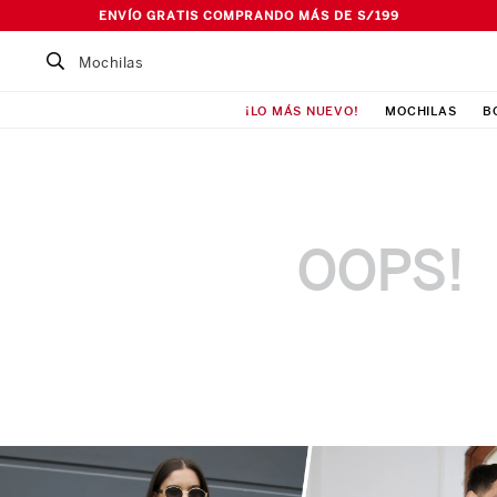
ENVÍO GRATIS COMPRANDO MÁS DE S/199
Buscar un producto...
¡LO MÁS NUEVO!
MOCHILAS
B
TÉRMINOS MÁS BUSCADOS
1
.
Mochila
2
.
Lonchera
3
.
Cartuchera
OOPS!
4
.
Bolso
5
.
Pañalera
6
.
Maleta
7
.
Ismalia
8
.
Canguro
9
.
Loncheras