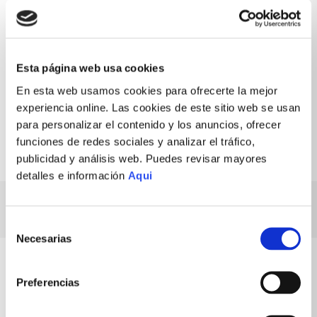
De 3 días en Lima y 7 días en
Recojo en la tienda más cercana a
provincias.
tu preferencia.
Envío gratis
Cambios y devoluciones
Esta página web usa cookies
En compras desde S/199
Fácil y rápido
En esta web usamos cookies para ofrecerte la mejor
Garantía
Compra segura
Productos originales
Pago 100% protegido
experiencia online. Las cookies de este sitio web se usan
para personalizar el contenido y los anuncios, ofrecer
funciones de redes sociales y analizar el tráfico,
publicidad y análisis web. Puedes revisar mayores
detalles e información
Aqui
ESPECIFICACIONES TÉCNICAS
Selección
Necesarias
de
consentimiento
Preferencias