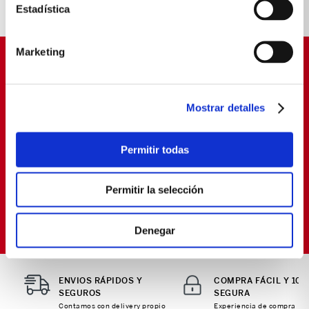
IDEALES PARA TÍ
Estadística
Marketing
SUSCRÍBETE Y OBTÉN
PROMOCIONES EXCLUSIVAS
Mostrar detalles
Déjanos tu email y seras el primero en enterarte de
nuestras Ofertas
Permitir todas
Permitir la selección
SUSCRIBIRME
Política de Privacidad
Términos y
He leído y aceptado la
y los
Condiciones
para envío de promociones
Denegar
ENVIOS RÁPIDOS Y
COMPRA FÁCIL Y 10
SEGUROS
SEGURA
Contamos con delivery propio
Experiencia de compra