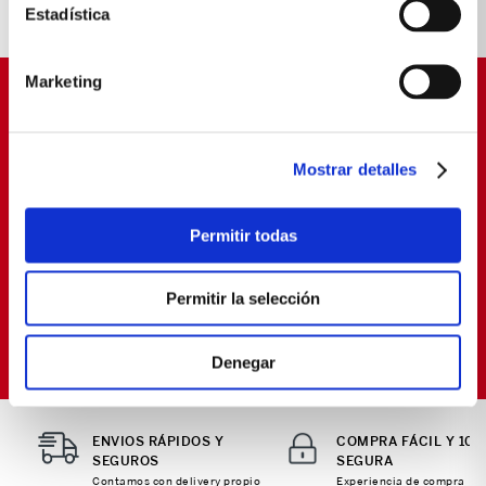
IDEALES PARA TÍ
Estadística
Marketing
SUSCRÍBETE Y OBTÉN
PROMOCIONES EXCLUSIVAS
Mostrar detalles
Déjanos tu email y seras el primero en enterarte de
nuestras Ofertas
Permitir todas
Permitir la selección
SUSCRIBIRME
Política de Privacidad
Términos y
He leído y aceptado la
y los
Condiciones
para envío de promociones
Denegar
ENVIOS RÁPIDOS Y
COMPRA FÁCIL Y 10
SEGUROS
SEGURA
Contamos con delivery propio
Experiencia de compra