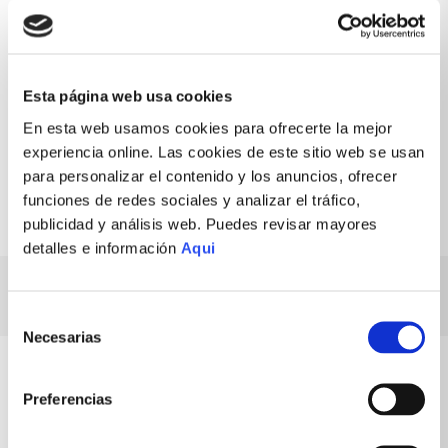
De 3 días en Lima y 7 días en
Recojo en la tienda más cercana a
provincias.
tu preferencia.
Envío gratis
Cambios y devoluciones
Esta página web usa cookies
En compras desde S/199
Fácil y rápido
En esta web usamos cookies para ofrecerte la mejor
Garantía
Compra segura
Productos originales
Pago 100% protegido
experiencia online. Las cookies de este sitio web se usan
para personalizar el contenido y los anuncios, ofrecer
funciones de redes sociales y analizar el tráfico,
publicidad y análisis web. Puedes revisar mayores
detalles e información
Aqui
ESPECIFICACIONES TÉCNICAS
Selección
Necesarias
de
consentimiento
Preferencias