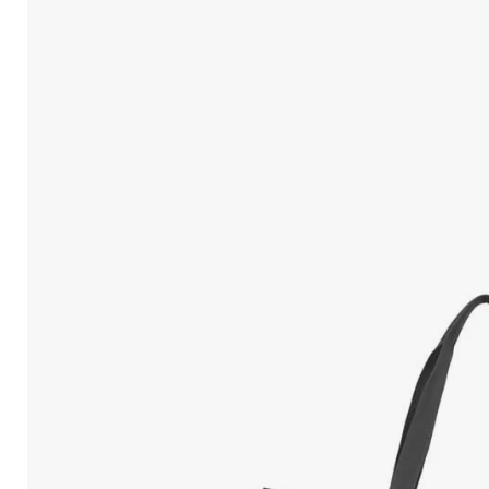
10
.
Mochila Viajera