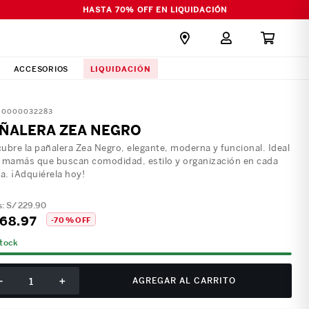
HASTA 70% OFF EN LIQUIDACIÓN
LIQUIDACIÓN
ACCESORIOS
:
0000032283
ÑALERA ZEA NEGRO
ubre la pañalera Zea Negro, elegante, moderna y funcional. Ideal
 mamás que buscan comodidad, estilo y organización en cada
da. ¡Adquiérela hoy!
S/
229
.
90
68
.
97
-
70 %
OFF
stock
－
＋
AGREGAR AL CARRITO