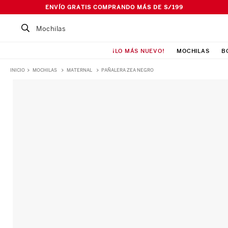
ENVÍO GRATIS COMPRANDO MÁS DE S/199
Buscar un producto...
¡LO MÁS NUEVO!
MOCHILAS
B
TÉRMINOS MÁS BUSCADOS
MOCHILAS
MATERNAL
PAÑALERA ZEA NEGRO
1
.
Mochila
2
.
Lonchera
3
.
Cartuchera
4
.
Bolso
5
.
Pañalera
6
.
Maleta
7
.
Ismalia
8
.
Canguro
9
.
Loncheras