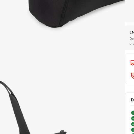
EN
De
pr
D