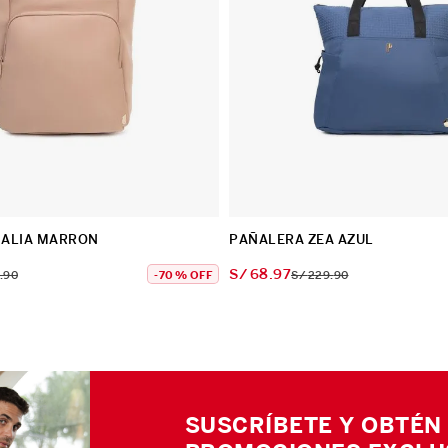
ALERA AMALIA MARRON
PAÑALERA ZEA AZUL
S/
68
.
97
.
90
-
70 %
OFF
S/
229
.
90
SUSCRÍBETE Y OBTÉN