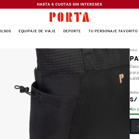
HASTA 6 CUOTAS SIN INTERESES
OLSOS
EQUIPAJE DE VIAJE
DEPORTE
TU PERSONAJE FAVORITO
SKU
PA
Desc
para
sali
S/
En 