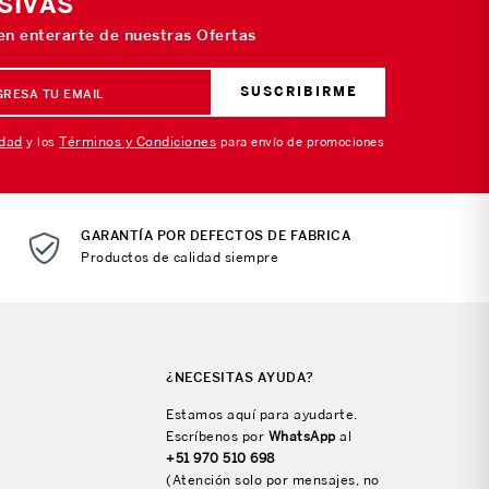
SIVAS
 en enterarte de nuestras Ofertas
SUSCRIBIRME
idad
Términos y Condiciones
y los
para envío de promociones
GARANTÍA POR DEFECTOS DE FABRICA
Productos de calidad siempre
¿NECESITAS AYUDA?
Estamos aquí para ayudarte.
Escríbenos por
WhatsApp
al
+51 970 510 698
(Atención solo por mensajes, no