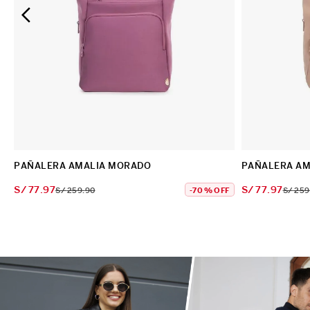
PAÑALERA AMALIA MORADO
PAÑ
S/
77
.
97
S/
77
.
97
S/
259
.
90
-
70 %
OFF
S/
259