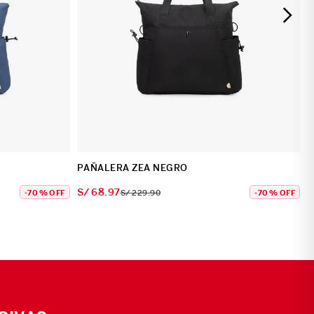
PAÑALERA ZEA NEGRO
S/
68
.
97
-
70 %
OFF
S/
229
.
90
-
70 %
OFF