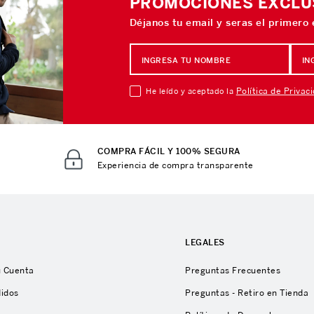
PROMOCIONES EXCLU
Déjanos tu email y seras el primero
Política de Privac
He leído y aceptado la
COMPRA FÁCIL Y 100% SEGURA
Experiencia de compra transparente
A
LEGALES
u Cuenta
Preguntas Frecuentes
didos
Preguntas - Retiro en Tienda