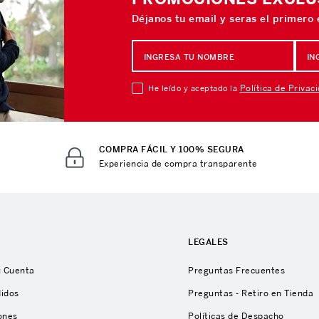
Déjanos tu email y seras el primero
Política de Privac
He leído y aceptado la
COMPRA FÁCIL Y 100% SEGURA
Experiencia de compra transparente
A
LEGALES
u Cuenta
Preguntas Frecuentes
didos
Preguntas - Retiro en Tienda
ones
Políticas de Despacho