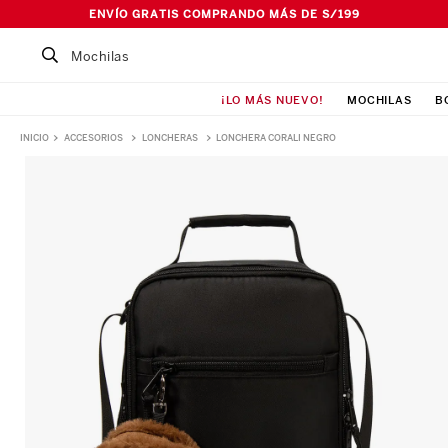
ENVÍO GRATIS COMPRANDO MÁS DE S/199
Buscar un producto...
¡LO MÁS NUEVO!
MOCHILAS
B
TÉRMINOS MÁS BUSCADOS
ACCESORIOS
LONCHERAS
LONCHERA CORALI NEGRO
1
.
Mochila
2
.
Lonchera
3
.
Cartuchera
4
.
Bolso
5
.
Pañalera
6
.
Maleta
7
.
Ismalia
8
.
Canguro
9
.
Loncheras