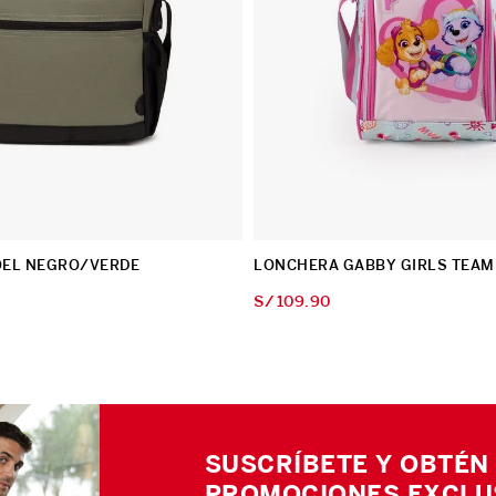
EL NEGRO/VERDE
LONCHERA GABBY GIRLS TEAM
S/
109
.
90
SUSCRÍBETE Y OBTÉN
PROMOCIONES EXCLU