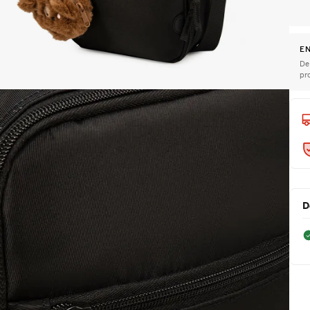
EN
De
pr
D