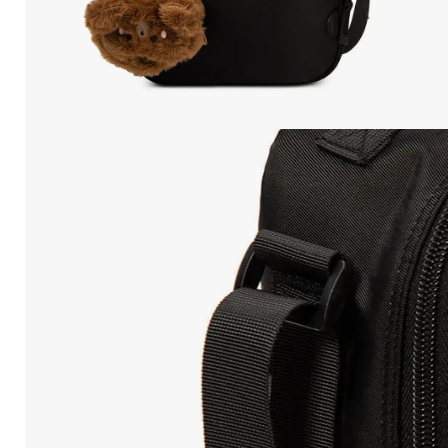
10
.
Mochila Viajera