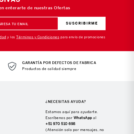
 en enterarte de nuestras Ofertas
SUSCRIBIRME
idad
Términos y Condiciones
y los
para envío de promociones
GARANTÍA POR DEFECTOS DE FABRICA
Productos de calidad siempre
¿NECESITAS AYUDA?
Estamos aquí para ayudarte.
Escríbenos por
WhatsApp
al
+51 970 510 698
(Atención solo por mensajes, no