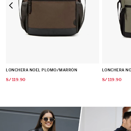
LONCHERA NOEL PLOMO/MARRÓN
LONCHERA NO
S/
119
.
90
S/
119
.
90