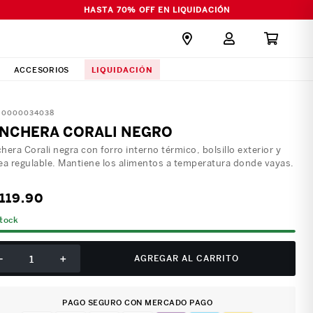
HASTA 70% OFF EN LIQUIDACIÓN
LIQUIDACIÓN
ACCESORIOS
:
0000034038
NCHERA CORALI NEGRO
hera Corali negra con forro interno térmico, bolsillo exterior y
ea regulable. Mantiene los alimentos a temperatura donde vayas.
119
.
90
stock
－
＋
AGREGAR AL CARRITO
PAGO SEGURO CON MERCADO PAGO