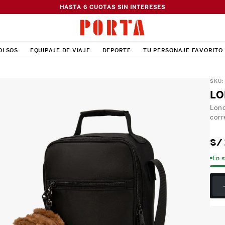
HASTA 6 CUOTAS SIN INTERESES
OLSOS
EQUIPAJE DE VIAJE
DEPORTE
TU PERSONAJE FAVORITO
SKU
LO
Lonc
corr
S/
En 