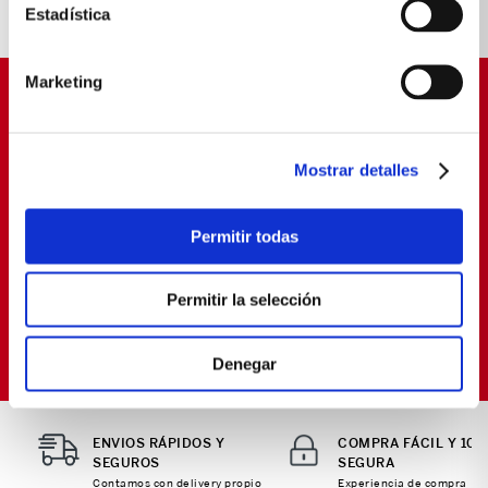
Estadística
Marketing
SUSCRÍBETE Y OBTÉN
PROMOCIONES EXCLUSIVAS
Mostrar detalles
Déjanos tu email y seras el primero en enterarte de
nuestras Ofertas
Permitir todas
Permitir la selección
SUSCRIBIRME
Política de Privacidad
Términos y
He leído y aceptado la
y los
Condiciones
para envío de promociones
Denegar
ENVIOS RÁPIDOS Y
COMPRA FÁCIL Y 10
SEGUROS
SEGURA
Contamos con delivery propio
Experiencia de compra