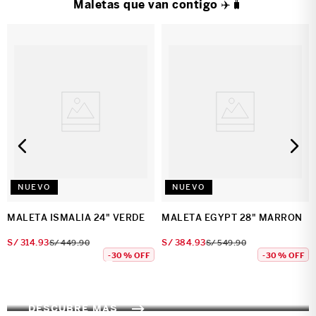
Maletas que van contigo ✈️🧳
NUEVO
NUEVO
MALETA ISMALIA 24" VERDE
MALETA EGYPT 28" MARRON
S/
314
.
93
S/
384
.
93
S/
449
.
90
S/
549
.
90
-
30 %
OFF
-
30 %
OFF
TODO VIAJE
TODO MOCHILAS
DESCUBRE MÁS
DESCUBRE MÁS