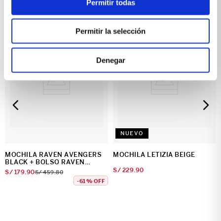
Permitir todas
🎒¡Lo nuevo en mochilas!🤩
Permitir la selección
Denegar
NUEVO
MOCHILA RAVEN AVENGERS
MOCHILA LETIZIA BEIGE
BLACK + BOLSO RAVEN
AVENGERS BLACK
S/
229
.
90
S/
179
.
90
S/
459
.
80
-
61 %
OFF