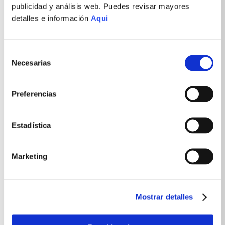
publicidad y análisis web. Puedes revisar mayores
Mochilas Viajeras 🌍✈️
detalles e información
Aqui
Selección
Necesarias
de
consentimiento
MOCHILA VIAJERA DEGO
Preferencias
BEIGE
S/
251
.
93
S/
359
.
90
-
30 %
OFF
Estadística
Marketing
MOCHILA EQUILIBRIUM
NEGRO + CANGURO LESOTO
BLACK
S/
229
.
90
S/
499
.
80
Mostrar detalles
-
54 %
OFF