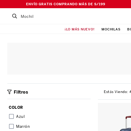
ENVÍO GRATIS COMPRANDO MÁS DE S/199
Buscar un producto...
¡LO MÁS NUEVO!
MOCHILAS
B
TÉRMINOS MÁS BUSCADOS
1
.
Mochila
2
.
Lonchera
3
.
Cartuchera
4
.
Bolso
5
.
Pañalera
Filtros
6
.
Ismalia
7
.
Maleta
COLOR
8
.
Canguro
Azul
Marrón
9
.
Loncheras