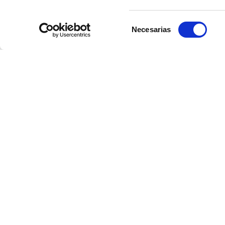
Selección
Necesarias
de
consentimiento
Maletas de cabina para viajar sin límites
Viaja ligero y sin complicaciones con nuestras
maletas de cabina
. Diseñada
aeropuerto y garantizando un embarque rápido.
Tu maleta de mano ideal para cada vuelo
Encuentra la
maleta de mano
perfecta para tus viajes. Nuestra colección 
compañera ideal para tus aventuras!