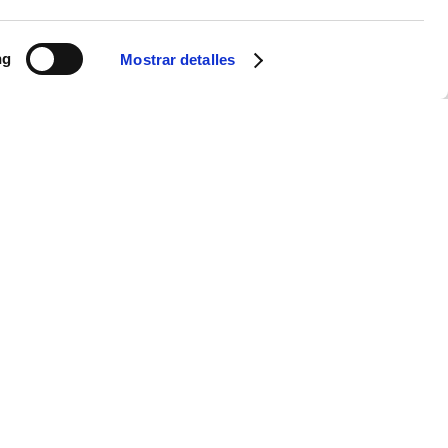
ng
Mostrar detalles
te permite llevar todo lo esencial contigo, optimizando tu tiempo en el
diseños modernos para que te desplaces con total comodidad y estilo. ¡La