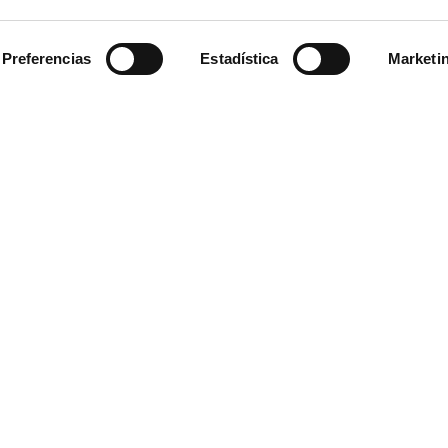
Preferencias
Estadística
Marketi
s para cumplir con las normativas de las aerolíneas, nuestro
equipaje de cabina
de
maleta de viaje de mano
combina materiales resistentes, ruedas giratorias y 