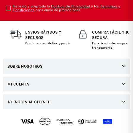
Política de Privacidad
Términos y
He leído y aceptado la
y los
Condiciones
para envío de promociones
ENVIOS RÁPIDOS Y
COMPRA FÁCIL Y 10
SEGUROS
SEGURA
Contamos con delivery propio
Experiencia de compra
transparente
SOBRE NOSOTROS
Sobre Nosotros
MI CUENTA
Nuestas tiendas
Ingresa a tu Cuenta
Distribuidor Porta
ATENCIÓN AL CLIENTE
Ver mis Pedidos
Trabaja con Nosotros
Preguntas Frecuentes
Mis Direcciones
Contáctanos
Preguntas - Retiro en Tienda
Crear una Cuenta