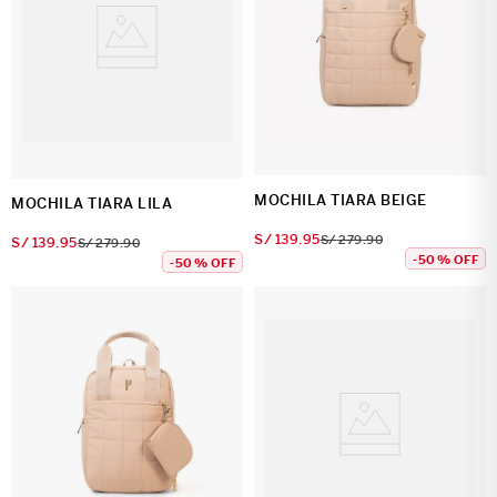
MOCHILA TIARA BEIGE
MOCHILA TIARA LILA
S/
139
.
95
S/
279
.
90
S/
139
.
95
S/
279
.
90
-
50 %
OFF
-
50 %
OFF