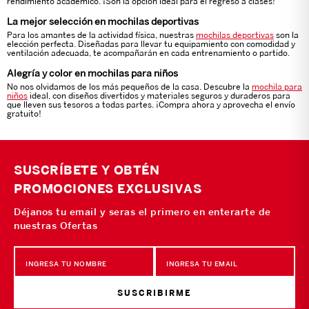
rendimiento académico. ¡Son la opción ideal para el regreso a clases!
La mejor selección en mochilas deportivas
Para los amantes de la actividad física, nuestras
mochilas deportivas
son la
elección perfecta. Diseñadas para llevar tu equipamiento con comodidad y
ventilación adecuada, te acompañarán en cada entrenamiento o partido.
Alegría y color en mochilas para niños
No nos olvidamos de los más pequeños de la casa. Descubre la
mochila para
niños
ideal, con diseños divertidos y materiales seguros y duraderos para
que lleven sus tesoros a todas partes. ¡Compra ahora y aprovecha el envío
gratuito!
SUSCRÍBETE Y OBTÉN
PROMOCIONES EXCLUSIVAS
Déjanos tu email y seras el primero en enterarte de
nuestras Ofertas
SUSCRIBIRME