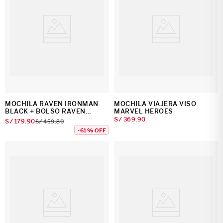
MOCHILA RAVEN IRONMAN
MOCHILA VIAJERA VISO
BLACK + BOLSO RAVEN
MARVEL HEROES
IRONMAN BLACK
S/
369
.
90
S/
179
.
90
S/
459
.
80
-
61 %
OFF