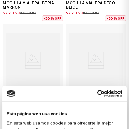
MOCHILA VIAJERA IBERIA
MOCHILA VIAJERA DEGO
MARRÓN
BEIGE
S/
251
.
93
S/
251
.
93
S/
359
.
90
S/
359
.
90
-
30 %
OFF
-
30 %
OFF
MOCHILA MUNICH MARRON
MOCHILA CASTELLI BLACK
S/
269
.
90
S/
379
.
90
Esta página web usa cookies
En esta web usamos cookies para ofrecerte la mejor