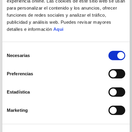
experiencia online. Las cookies de este sitio web se usan
para personalizar el contenido y los anuncios, ofrecer
funciones de redes sociales y analizar el tráfico,
publicidad y análisis web. Puedes revisar mayores
detalles e información
Aqui
Selección
Necesarias
de
consentimiento
MOCHILA FOCUS AZUL
MOCHILA SIMON NEGRO
Preferencias
S/
221
.
94
S/
107
.
94
S/
369
.
90
S/
179
.
90
-
40 %
OFF
-
40 %
OFF
Estadística
Marketing