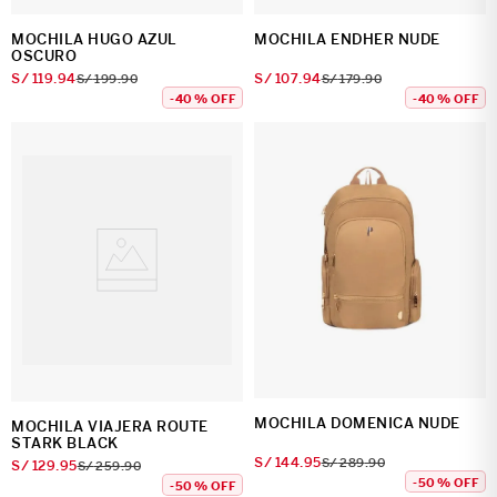
MOCHILA HUGO AZUL
MOCHILA ENDHER NUDE
OSCURO
S/
119
.
94
S/
107
.
94
S/
199
.
90
S/
179
.
90
-
40 %
OFF
-
40 %
OFF
MOCHILA DOMENICA NUDE
MOCHILA VIAJERA ROUTE
STARK BLACK
S/
144
.
95
S/
289
.
90
S/
129
.
95
S/
259
.
90
-
50 %
OFF
-
50 %
OFF