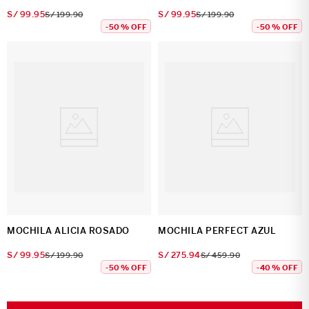
S/
99
.
95
S/
99
.
95
S/
199
.
90
S/
199
.
90
-
50 %
OFF
-
50 %
OFF
MOCHILA ALICIA ROSADO
MOCHILA PERFECT AZUL
S/
99
.
95
S/
275
.
94
S/
199
.
90
S/
459
.
90
-
50 %
OFF
-
40 %
OFF