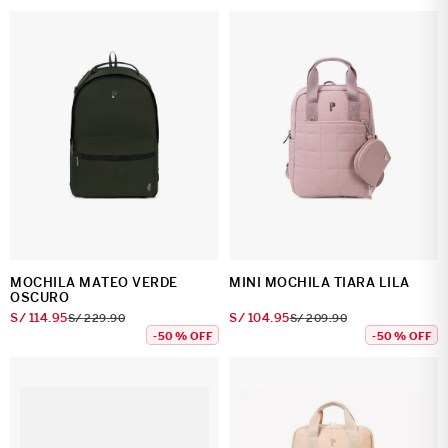
MOCHILA MATEO VERDE
MINI MOCHILA TIARA LILA
OSCURO
S/
114
.
95
S/
104
.
95
S/
229
.
90
S/
209
.
90
-
50 %
OFF
-
50 %
OFF