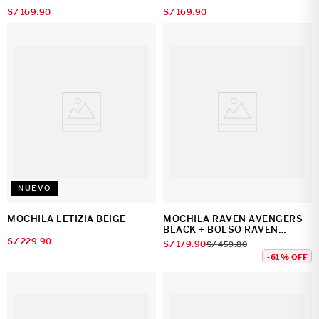
S/
169
.
90
S/
169
.
90
NUEVO
MOCHILA LETIZIA BEIGE
MOCHILA RAVEN AVENGERS
BLACK + BOLSO RAVEN
AVENGERS BLACK
S/
229
.
90
S/
179
.
90
S/
459
.
80
-
61 %
OFF