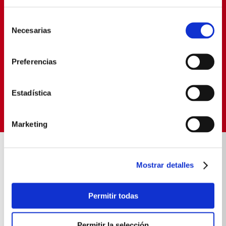
PROMOCIONES EXCLUSIVAS
Selección
Déjanos tu email y seras el primero en enterarte de
Necesarias
de
nuestras Ofertas
consentimiento
Preferencias
SUSCRIBIRME
Estadística
Política de Privacidad
Términos y
He leído y aceptado la
y los
Condiciones
para envío de promociones
Marketing
ENVIOS RÁPIDOS Y
COMPRA FÁCIL Y 10
SEGUROS
SEGURA
Mostrar detalles
Contamos con delivery propio
Experiencia de compra
transparente
Permitir todas
SOBRE NOSOTROS
Permitir la selección