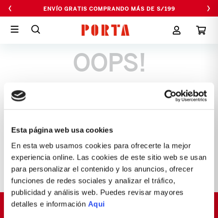
‹
›
ENVÍO GRATIS COMPRANDO MÁS DE S/199
OOPS!
No encontramos ningún resultado para
"
cartuchera-shorty-okan
"
¿Qué debo hacer?
Esta página web usa cookies
Comprueba los términos ingresados
Intenta utilizar una sola palabra
En esta web usamos cookies para ofrecerte la mejor
Utiliza términos genéricos en la
experiencia online. Las cookies de este sitio web se usan
búsqueda
para personalizar el contenido y los anuncios, ofrecer
Intenta buscar sinónimos del término
deseado
funciones de redes sociales y analizar el tráfico,
publicidad y análisis web. Puedes revisar mayores
detalles e información
Aqui
SUSCRÍBETE Y OBTÉN