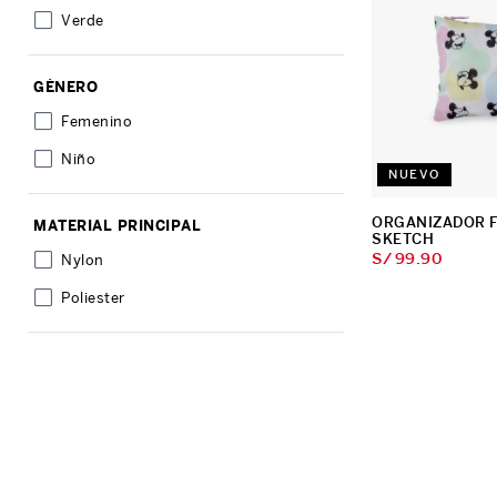
Verde
10
.
Mochila Viajera
GÉNERO
Femenino
Niño
NUEVO
ORGANIZADOR F
MATERIAL PRINCIPAL
SKETCH
S/
99
.
90
Nylon
Poliester