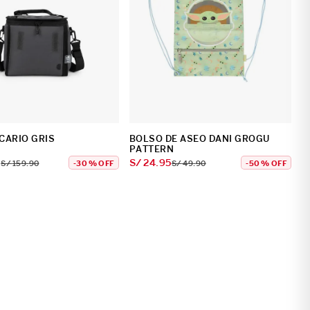
CARIO GRIS
BOLSO DE ASEO DANI GROGU
PATTERN
3
S/
24
.
95
S/
159
.
90
-
30 %
OFF
S/
49
.
90
-
50 %
OFF