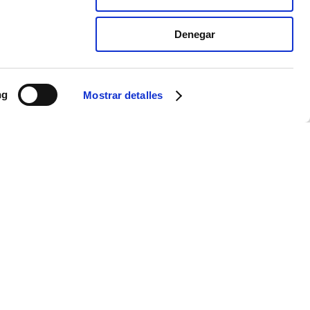
Denegar
ng
Mostrar detalles
olares o de oficina. Con diseños innovadores y materiales duraderos,