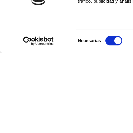
tráfico, publicidad y anál
Selección
Necesarias
de
consentimiento
Encuentra tu Cartuchera Ideal Aquí
Descubre la mayor variedad de
cartucheras
en Portaline, donde la calidad 