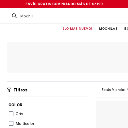
ENVÍO GRATIS COMPRANDO MÁS DE S/199
Buscar un producto...
¡LO MÁS NUEVO!
MOCHILAS
B
TÉRMINOS MÁS BUSCADOS
1
.
Mochila
2
.
Lonchera
3
.
Cartuchera
4
.
Bolso
5
.
Pañalera
Filtros
6
.
Ismalia
7
.
Maleta
COLOR
8
.
Canguro
Gris
Multicolor
9
.
Loncheras