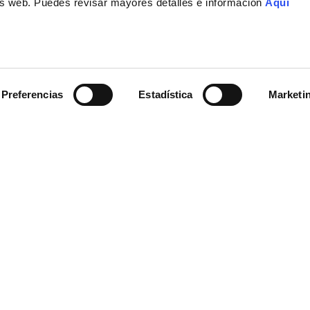
isis web. Puedes revisar mayores detalles e información
Aqui
Preferencias
Estadística
Marketi
y el diseño se unen para ofrecerte la mejor opción para organizar tus útiles esc