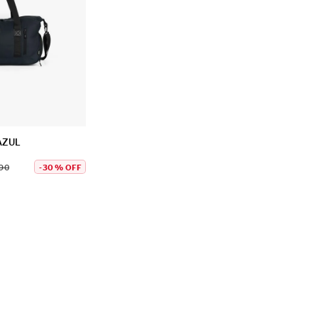
AZUL
90
-
30 %
OFF