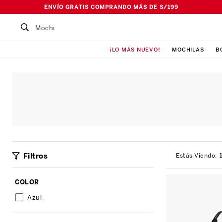
ENVÍO GRATIS COMPRANDO MÁS DE S/199
Buscar un producto...
¡LO MÁS NUEVO!
MOCHILAS
B
TÉRMINOS MÁS BUSCADOS
1
.
Mochila
2
.
Lonchera
3
.
Cartuchera
4
.
Bolso
5
.
Pañalera
Filtros
6
.
Ismalia
7
.
Maleta
COLOR
8
.
Canguro
Azul
9
.
Loncheras