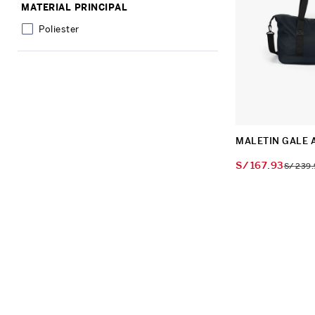
MATERIAL PRINCIPAL
10
.
Mochila Viajera
Poliester
MALETIN GALE 
S/
167
.
93
S/
239
.