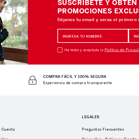
SUSCRÍBETE Y OBTÉN
PROMOCIONES EXCLU
Déjanos tu email y seras el primero
Política de Privac
He leído y aceptado la
COMPRA FÁCIL Y 100% SEGURA
Experiencia de compra transparente
A
LEGALES
u Cuenta
Preguntas Frecuentes