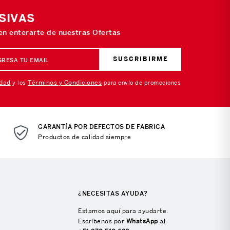
SIVAS
 en enterarte de nuestras Ofertas
SUSCRIBIRME
idad
Términos y Condiciones
y los
para envío de promociones
GARANTÍA POR DEFECTOS DE FABRICA
Productos de calidad siempre
¿NECESITAS AYUDA?
Estamos aquí para ayudarte.
Escríbenos por
WhatsApp
al