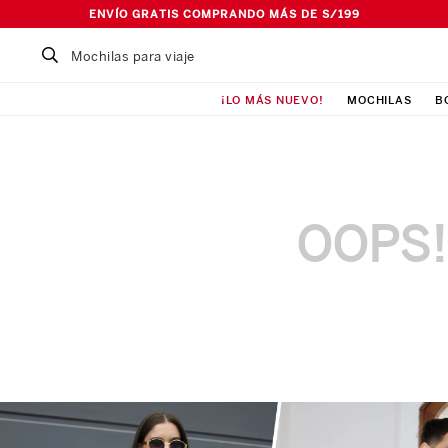
ENVÍO GRATIS COMPRANDO MÁS DE S/199
Buscar un producto...
¡LO MÁS NUEVO!
MOCHILAS
B
TÉRMINOS MÁS BUSCADOS
1
.
Mochila
2
.
Lonchera
3
.
Cartuchera
OOPS!
4
.
Bolso
5
.
Pañalera
6
.
Maleta
7
.
Ismalia
8
.
Canguro
9
.
Loncheras