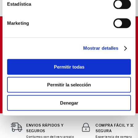
Estadística
Marketing
SUSCRÍBETE Y OBTÉN
PROMOCIONES EXCLUSIVAS
Mostrar detalles
Déjanos tu email y seras el primero en enterarte de
nuestras Ofertas
Permitir todas
Permitir la selección
SUSCRIBIRME
Política de Privacidad
Términos y
He leído y aceptado la
y los
Condiciones
para envío de promociones
Denegar
ENVIOS RÁPIDOS Y
COMPRA FÁCIL Y 10
SEGUROS
SEGURA
Contamos con delivery propio
Experiencia de compra