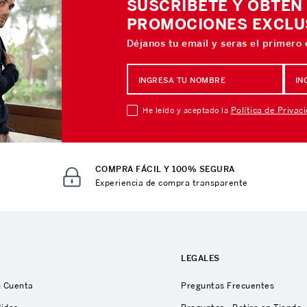
SUSCRÍBETE Y OBTÉN
PROMOCIONES EXCLU
Déjanos tu email y seras el primero
Política de Privac
He leído y aceptado la
COMPRA FÁCIL Y 100% SEGURA
Experiencia de compra transparente
A
LEGALES
u Cuenta
Preguntas Frecuentes