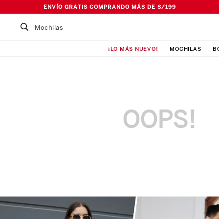
ENVÍO GRATIS COMPRANDO MÁS DE S/199
Buscar un producto...
¡LO MÁS NUEVO!
MOCHILAS
B
TÉRMINOS MÁS BUSCADOS
1
.
Mochila
2
.
Lonchera
3
.
Cartuchera
OOPS!
4
.
Bolso
5
.
Pañalera
6
.
Maleta
7
.
Ismalia
8
.
Canguro
9
.
Loncheras