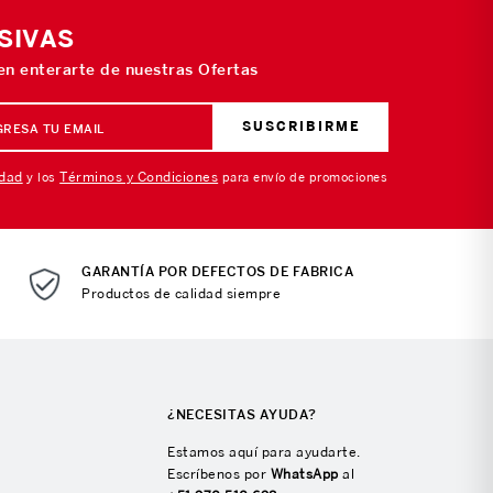
SIVAS
 en enterarte de nuestras Ofertas
SUSCRIBIRME
idad
Términos y Condiciones
y los
para envío de promociones
GARANTÍA POR DEFECTOS DE FABRICA
Productos de calidad siempre
¿NECESITAS AYUDA?
Estamos aquí para ayudarte.
Escríbenos por
WhatsApp
al