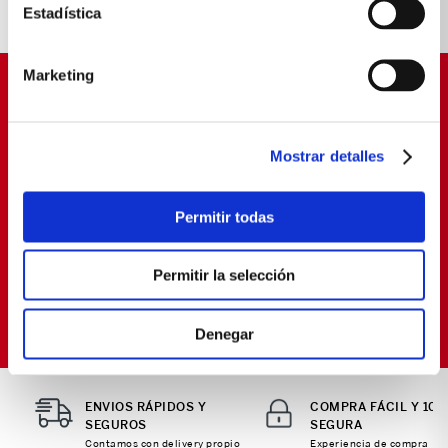
Estadística
Marketing
SUSCRÍBETE Y OBTÉN
PROMOCIONES EXCLUSIVAS
Mostrar detalles
Déjanos tu email y seras el primero en enterarte de
nuestras Ofertas
Permitir todas
Permitir la selección
SUSCRIBIRME
Política de Privacidad
Términos y
He leído y aceptado la
y los
Condiciones
para envío de promociones
Denegar
ENVIOS RÁPIDOS Y
COMPRA FÁCIL Y 10
SEGUROS
SEGURA
Contamos con delivery propio
Experiencia de compra