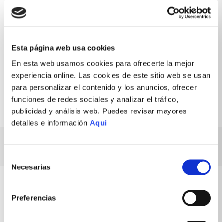
De 3 días en Lima y 7 días en
Recojo en la tienda más cercana a
provincias.
tu preferencia.
Envío gratis
Cambios y devoluciones
Esta página web usa cookies
En compras desde S/199
Fácil y rápido
En esta web usamos cookies para ofrecerte la mejor
Garantía
Compra segura
Productos originales
Pago 100% protegido
experiencia online. Las cookies de este sitio web se usan
para personalizar el contenido y los anuncios, ofrecer
funciones de redes sociales y analizar el tráfico,
publicidad y análisis web. Puedes revisar mayores
detalles e información
Aqui
ESPECIFICACIONES TÉCNICAS
Selección
Necesarias
de
consentimiento
Preferencias