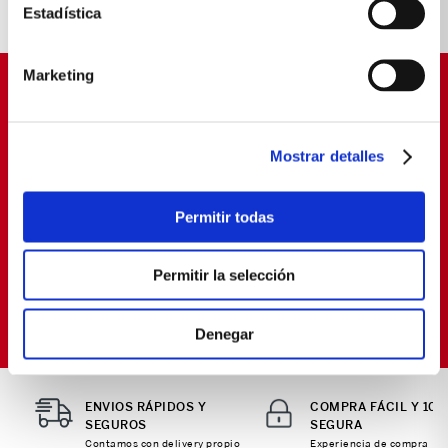
IDEALES PARA TÍ
Estadística
Marketing
SUSCRÍBETE Y OBTÉN
PROMOCIONES EXCLUSIVAS
Mostrar detalles
Déjanos tu email y seras el primero en enterarte de
nuestras Ofertas
Permitir todas
Permitir la selección
SUSCRIBIRME
Política de Privacidad
Términos y
He leído y aceptado la
y los
Condiciones
para envío de promociones
Denegar
ENVIOS RÁPIDOS Y
COMPRA FÁCIL Y 10
SEGUROS
SEGURA
Contamos con delivery propio
Experiencia de compra