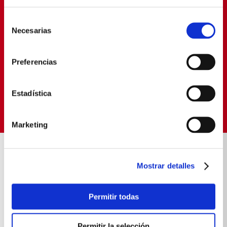
PROMOCIONES EXCLUSIVAS
Selección
Déjanos tu email y seras el primero en enterarte de
Necesarias
de
nuestras Ofertas
consentimiento
Preferencias
SUSCRIBIRME
Estadística
Política de Privacidad
Términos y
He leído y aceptado la
y los
Condiciones
para envío de promociones
Marketing
ENVIOS RÁPIDOS Y
COMPRA FÁCIL Y 10
SEGUROS
SEGURA
Mostrar detalles
Contamos con delivery propio
Experiencia de compra
transparente
Permitir todas
SOBRE NOSOTROS
Permitir la selección