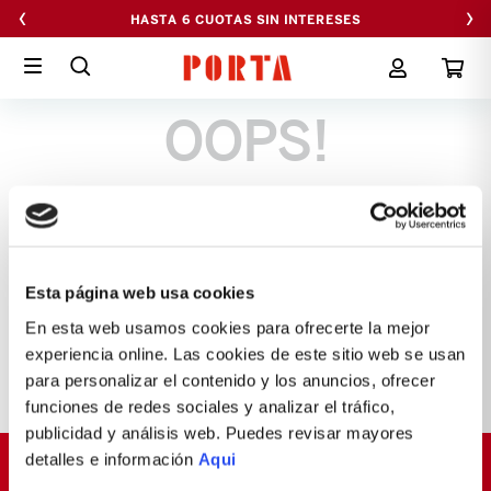
‹
›
HASTA 6 CUOTAS SIN INTERESES
OOPS!
No encontramos ningún resultado para
"
mochila-boyle-sykes
"
¿Qué debo hacer?
Esta página web usa cookies
Comprueba los términos ingresados
Intenta utilizar una sola palabra
En esta web usamos cookies para ofrecerte la mejor
Utiliza términos genéricos en la
experiencia online. Las cookies de este sitio web se usan
búsqueda
para personalizar el contenido y los anuncios, ofrecer
Intenta buscar sinónimos del término
deseado
funciones de redes sociales y analizar el tráfico,
publicidad y análisis web. Puedes revisar mayores
detalles e información
Aqui
SUSCRÍBETE Y OBTÉN