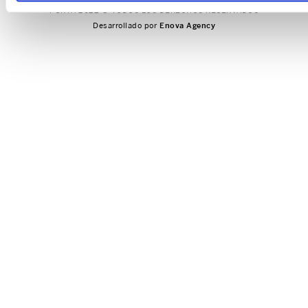
Políticas de Despacho
PORTA 2022 © TODOS LOS DERECHOS RESERVADOS
Recuperar tu Contraseña
Desarrollado por
Enova Agency
Políticas de Garantía
Políticas de Devoluciones
Política de Privacidad
Política de Cookies
Términos y Condiciones