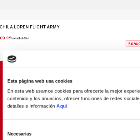
CHILA LOREN FLIGHT ARMY
109
.
95
S/
219
.
90
-
50 %
SUSCRÍBETE Y OBTÉN
Esta página web usa cookies
PROMOCIONES EXCLUSIVAS
En esta web usamos cookies para ofrecerte la mejor experien
Déjanos tu email y seras el primero en enterarte de
contenido y los anuncios, ofrecer funciones de redes sociales
nuestras Ofertas
detalles e información
Aqui
Selección
SUSCRIBIRME
Necesarias
de