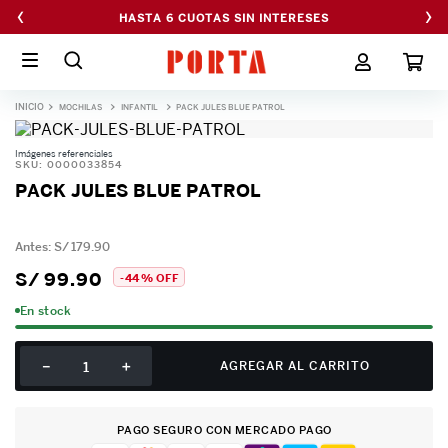
‹
›
HASTA 6 CUOTAS SIN INTERESES
MOCHILAS
INFANTIL
PACK JULES BLUE PATROL
Imágenes referenciales
SKU
:
0000033854
PACK JULES BLUE PATROL
S/
179
.
90
S/
99
.
90
-
44 %
OFF
En stock
－
＋
AGREGAR AL CARRITO
PAGO SEGURO CON MERCADO PAGO