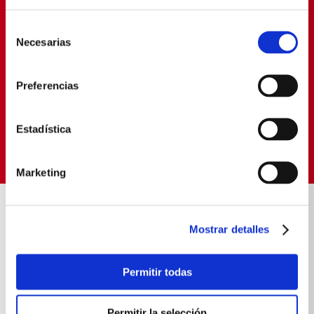
PROMOCIONES EXCLUSIVAS
Selección
Déjanos tu email y seras el primero en enterarte de
Necesarias
de
nuestras Ofertas
consentimiento
Preferencias
SUSCRIBIRME
Estadística
Política de Privacidad
Términos y
He leído y aceptado la
y los
Condiciones
para envío de promociones
Marketing
ENVIOS RÁPIDOS Y
COMPRA FÁCIL Y 10
SEGUROS
SEGURA
Mostrar detalles
Contamos con delivery propio
Experiencia de compra
transparente
Permitir todas
SOBRE NOSOTROS
Permitir la selección