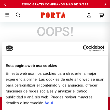
‹
›
ENVÍO GRATIS COMPRANDO MÁS DE S/199
OOPS!
No encontramos ningún resultado para
"
bolso-aldana-negro
"
¿Qué debo hacer?
Esta página web usa cookies
Comprueba los términos ingresados
Intenta utilizar una sola palabra
En esta web usamos cookies para ofrecerte la mejor
Utiliza términos genéricos en la
experiencia online. Las cookies de este sitio web se usan
búsqueda
para personalizar el contenido y los anuncios, ofrecer
Intenta buscar sinónimos del término
deseado
funciones de redes sociales y analizar el tráfico,
publicidad y análisis web. Puedes revisar mayores
detalles e información
Aqui
SUSCRÍBETE Y OBTÉN