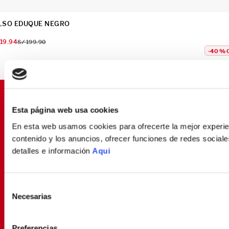
LSO EDUQUE NEGRO
119
.
94
S/
199
.
90
-
40 %
SUSCRÍBETE Y OBTÉN
Esta página web usa cookies
PROMOCIONES EXCLUSIVAS
En esta web usamos cookies para ofrecerte la mejor experien
Déjanos tu email y seras el primero en enterarte de
contenido y los anuncios, ofrecer funciones de redes sociales
nuestras Ofertas
detalles e información
Aqui
Selección
SUSCRIBIRME
Necesarias
de
consentimiento
Política de Privacidad
Términos y
He leído y aceptado la
y los
Condiciones
para envío de promociones
Preferencias