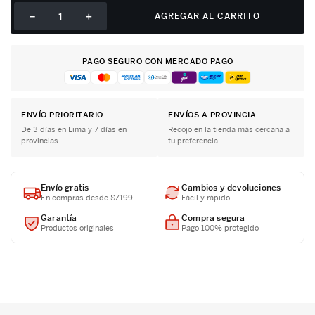
－
＋
AGREGAR AL CARRITO
PAGO SEGURO CON MERCADO PAGO
ENVÍO PRIORITARIO
ENVÍOS A PROVINCIA
De 3 días en Lima y 7 días en
Recojo en la tienda más cercana a
provincias.
tu preferencia.
Envío gratis
Cambios y devoluciones
En compras desde S/199
Fácil y rápido
Garantía
Compra segura
Productos originales
Pago 100% protegido