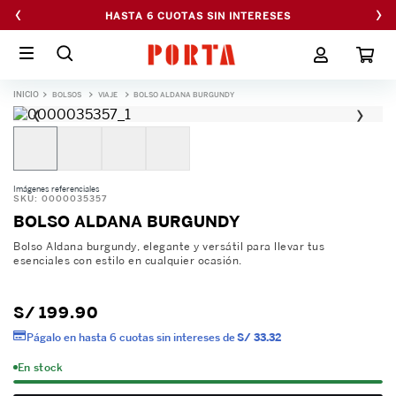
‹
›
HASTA 6 CUOTAS SIN INTERESES
BOLSOS
VIAJE
BOLSO ALDANA BURGUNDY
‹
›
Imágenes referenciales
SKU
:
0000035357
BOLSO ALDANA BURGUNDY
Bolso Aldana burgundy, elegante y versátil para llevar tus
esenciales con estilo en cualquier ocasión.
S/
199
.
90
Págalo en hasta 6 cuotas sin intereses de
S/ 33.32
En stock