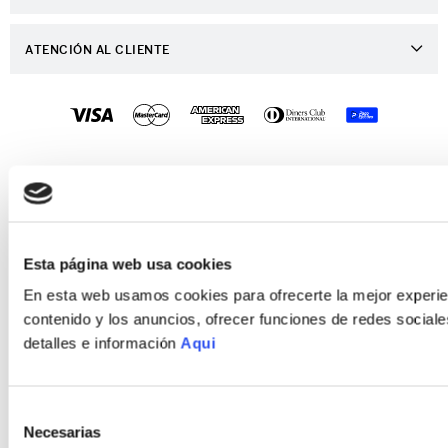
Nuestas tiendas
Ingresa a tu Cuenta
Distribuidor Porta
ATENCIÓN AL CLIENTE
Ver mis Pedidos
Trabaja con Nosotros
Preguntas Frecuentes
Mis Direcciones
Contáctanos
Preguntas - Retiro en Tienda
Crear una Cuenta
Políticas de Despacho
PORTA 2022 © TODOS LOS DERECHOS RESERVADOS
Recuperar tu Contraseña
Desarrollado por
Enova Agency
Políticas de Garantía
Políticas de Devoluciones
Esta página web usa cookies
Política de Privacidad
En esta web usamos cookies para ofrecerte la mejor experien
contenido y los anuncios, ofrecer funciones de redes sociales
Política de Cookies
detalles e información
Aqui
Términos y Condiciones
Selección
Necesarias
de