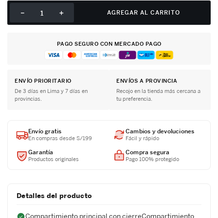
－
＋
AGREGAR AL CARRITO
PAGO SEGURO CON MERCADO PAGO
ENVÍO PRIORITARIO
ENVÍOS A PROVINCIA
De 3 días en Lima y 7 días en
Recojo en la tienda más cercana a
provincias.
tu preferencia.
Envío gratis
Cambios y devoluciones
En compras desde S/199
Fácil y rápido
Garantía
Compra segura
Productos originales
Pago 100% protegido
Detalles del producto
Compartimiento principal con cierreCompartimiento