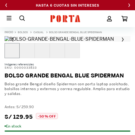
‹
›
HASTA 6 CUOTAS SIN INTERESES
BOLSOS
CASUAL
BOLSO GRANDE BENGAL BLUE SPIDERMAN
‹
›
Imágenes referenciales
SKU
:
0000033833
BOLSO GRANDE BENGAL BLUE SPIDERMAN
Bolso grande Bengal diseño Spiderman con porta laptop acolchado,
bolsillos internos y externos y correa regulable. Amplio para estudio
y salidas.
S/
259
.
90
S/
129
.
95
-
50 %
OFF
En stock