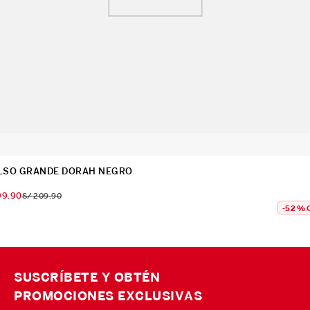
LSO GRANDE DORAH NEGRO
99
.
90
S/
209
.
90
-
52 %
SUSCRÍBETE Y OBTÉN
PROMOCIONES EXCLUSIVAS