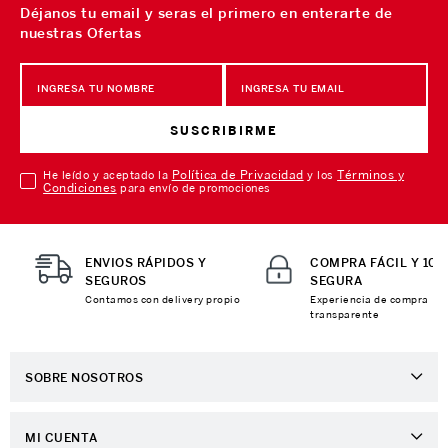
Déjanos tu email y seras el primero en enterarte de
nuestras Ofertas
SUSCRIBIRME
Política de Privacidad
Términos y
He leído y aceptado la
y los
Condiciones
para envío de promociones
ENVIOS RÁPIDOS Y
COMPRA FÁCIL Y 10
SEGUROS
SEGURA
Contamos con delivery propio
Experiencia de compra
transparente
SOBRE NOSOTROS
Sobre Nosotros
MI CUENTA