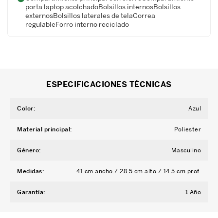
porta laptop acolchadoBolsillos internosBolsillos
externosBolsillos laterales de telaCorrea
regulableForro interno reciclado
ESPECIFICACIONES TÉCNICAS
Color
:
Azul
Material principal
:
Poliester
Género
:
Masculino
Medidas
:
41 cm ancho / 28.5 cm alto / 14.5 cm prof.
Garantía
:
1 Año