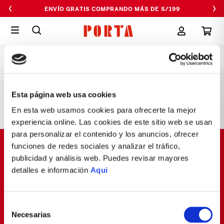
‹
›
HASTA 6 CUOTAS SIN INTERESES
PAGE NOT FOUND
Esta página web usa cookies
En esta web usamos cookies para ofrecerte la mejor
experiencia online. Las cookies de este sitio web se usan
para personalizar el contenido y los anuncios, ofrecer
funciones de redes sociales y analizar el tráfico,
SUSCRÍBETE Y OBTÉN
publicidad y análisis web. Puedes revisar mayores
PROMOCIONES EXCLUSIVAS
detalles e información
Aqui
Déjanos tu email y seras el primero en enterarte de
nuestras Ofertas
Selección
Necesarias
de