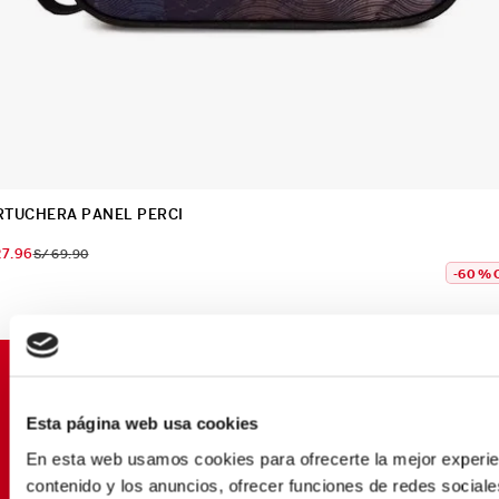
RTUCHERA PANEL PERCI
27
.
96
S/
69
.
90
-
60 %
SUSCRÍBETE Y OBTÉN
PROMOCIONES EXCLUSIVAS
Esta página web usa cookies
Déjanos tu email y seras el primero en enterarte de
En esta web usamos cookies para ofrecerte la mejor experien
nuestras Ofertas
contenido y los anuncios, ofrecer funciones de redes sociales