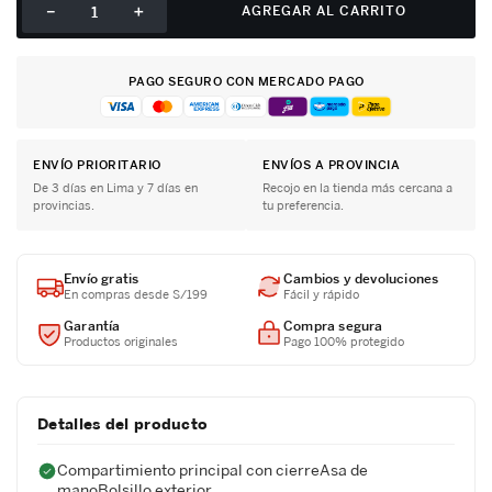
－
＋
AGREGAR AL CARRITO
PAGO SEGURO CON MERCADO PAGO
ENVÍO PRIORITARIO
ENVÍOS A PROVINCIA
De 3 días en Lima y 7 días en
Recojo en la tienda más cercana a
provincias.
tu preferencia.
Envío gratis
Cambios y devoluciones
En compras desde S/199
Fácil y rápido
Garantía
Compra segura
Productos originales
Pago 100% protegido
Detalles del producto
Compartimiento principal con cierreAsa de
manoBolsillo exterior