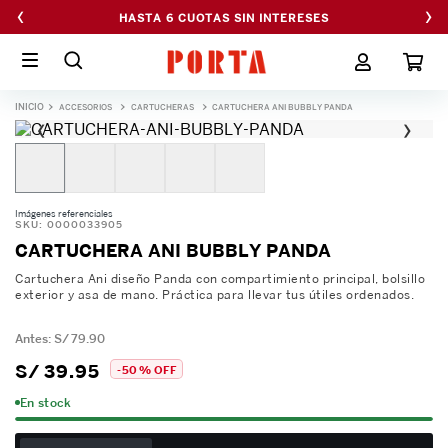
‹
›
HASTA 6 CUOTAS SIN INTERESES
ACCESORIOS
CARTUCHERAS
CARTUCHERA ANI BUBBLY PANDA
‹
›
Imágenes referenciales
SKU
:
0000033905
CARTUCHERA ANI BUBBLY PANDA
Cartuchera Ani diseño Panda con compartimiento principal, bolsillo
exterior y asa de mano. Práctica para llevar tus útiles ordenados.
S/
79
.
90
S/
39
.
95
-
50 %
OFF
En stock