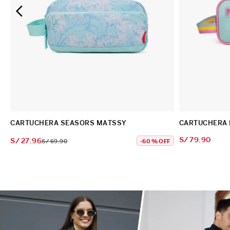
CARTUCHERA SEASORS MATSSY
CARTUCHERA 
S/
79
.
90
S/
27
.
96
S/
69
.
90
-
60 %
OFF