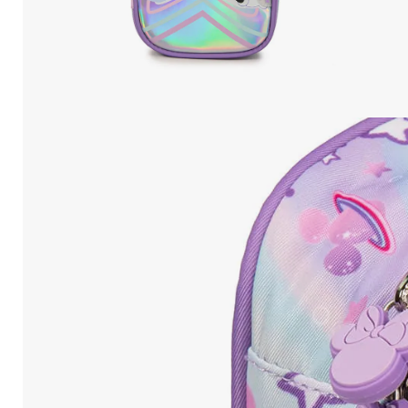
10
.
Mochila Viajera