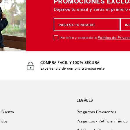
PROMOCIONES EXCLU
Déjanos tu email y seras el primero
Política de Privac
He leído y aceptado la
COMPRA FÁCIL Y 100% SEGURA
Experiencia de compra transparente
A
LEGALES
u Cuenta
Preguntas Frecuentes
didos
Preguntas - Retiro en Tienda