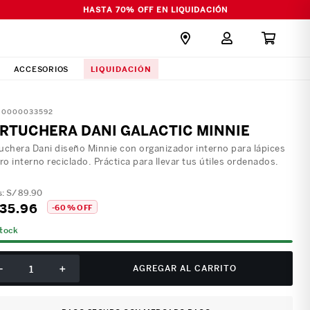
HASTA 70% OFF EN LIQUIDACIÓN
LIQUIDACIÓN
ACCESORIOS
:
0000033592
RTUCHERA DANI GALACTIC MINNIE
uchera Dani diseño Minnie con organizador interno para lápices
rro interno reciclado. Práctica para llevar tus útiles ordenados.
S/
89
.
90
35
.
96
-
60 %
OFF
stock
－
＋
AGREGAR AL CARRITO