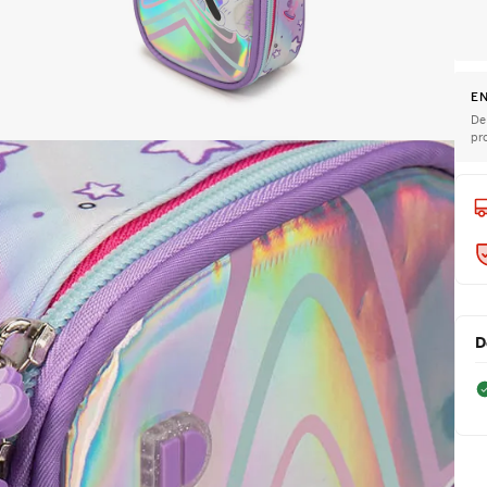
EN
De
pr
D