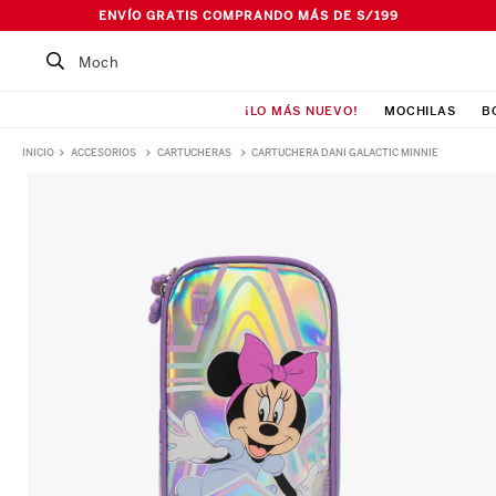
ENVÍO GRATIS COMPRANDO MÁS DE S/199
Buscar un producto...
¡LO MÁS NUEVO!
MOCHILAS
B
TÉRMINOS MÁS BUSCADOS
ACCESORIOS
CARTUCHERAS
CARTUCHERA DANI GALACTIC MINNIE
1
.
Mochila
2
.
Lonchera
3
.
Cartuchera
4
.
Bolso
5
.
Pañalera
6
.
Ismalia
7
.
Maleta
8
.
Canguro
9
.
Loncheras