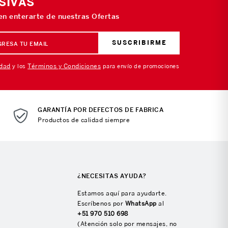
SIVAS
 en enterarte de nuestras Ofertas
SUSCRIBIRME
idad
Términos y Condiciones
y los
para envío de promociones
GARANTÍA POR DEFECTOS DE FABRICA
Productos de calidad siempre
¿NECESITAS AYUDA?
Estamos aquí para ayudarte.
Escríbenos por
WhatsApp
al
+51 970 510 698
(Atención solo por mensajes, no