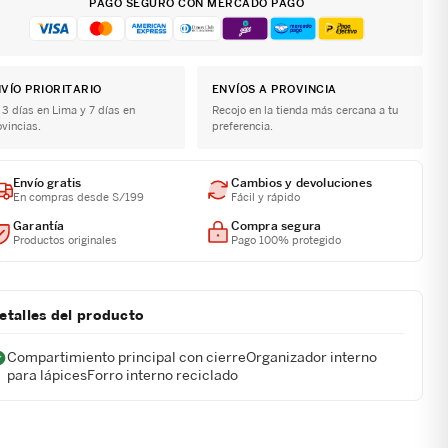
PAGO SEGURO CON MERCADO PAGO
VÍO PRIORITARIO
ENVÍOS A PROVINCIA
 3 días en Lima y 7 días en
Recojo en la tienda más cercana a tu
ovincias.
preferencia.
Envío gratis
Cambios y devoluciones
En compras desde S/199
Fácil y rápido
Garantía
Compra segura
Productos originales
Pago 100% protegido
etalles del producto
Compartimiento principal con cierreOrganizador interno
para lápicesForro interno reciclado