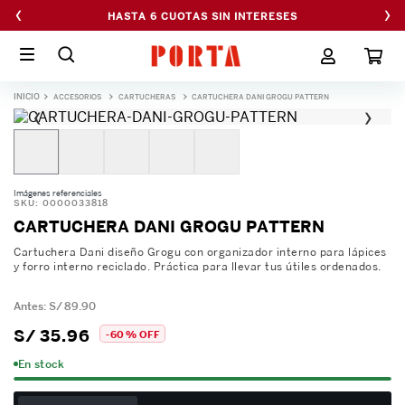
‹
›
HASTA 6 CUOTAS SIN INTERESES
ACCESORIOS
CARTUCHERAS
CARTUCHERA DANI GROGU PATTERN
‹
›
Imágenes referenciales
SKU
:
0000033818
CARTUCHERA DANI GROGU PATTERN
Cartuchera Dani diseño Grogu con organizador interno para lápices
y forro interno reciclado. Práctica para llevar tus útiles ordenados.
S/
89
.
90
S/
35
.
96
-
60 %
OFF
En stock