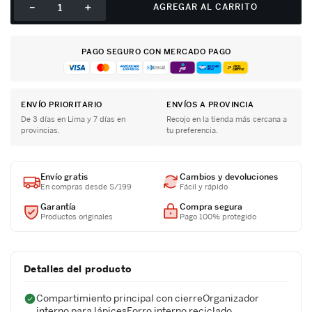
－
＋
AGREGAR AL CARRITO
PAGO SEGURO CON MERCADO PAGO
ENVÍO PRIORITARIO
ENVÍOS A PROVINCIA
De 3 días en Lima y 7 días en
Recojo en la tienda más cercana a
provincias.
tu preferencia.
Envío gratis
Cambios y devoluciones
En compras desde S/199
Fácil y rápido
Garantía
Compra segura
Productos originales
Pago 100% protegido
Detalles del producto
Compartimiento principal con cierreOrganizador
interno para lápicesForro interno reciclado