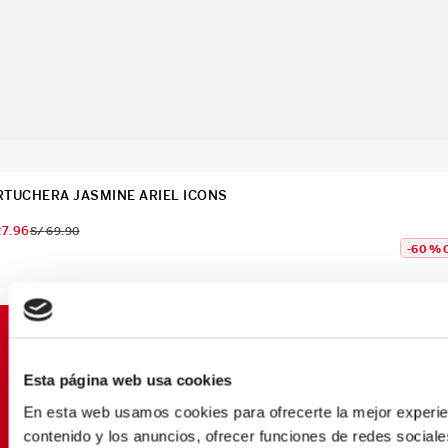
RTUCHERA JASMINE ARIEL ICONS
27
.
96
S/
69
.
90
-
60 %
SUSCRÍBETE Y OBTÉN
PROMOCIONES EXCLUSIVAS
Esta página web usa cookies
Déjanos tu email y seras el primero en enterarte de
En esta web usamos cookies para ofrecerte la mejor experien
nuestras Ofertas
contenido y los anuncios, ofrecer funciones de redes sociales