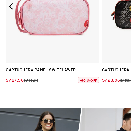
CARTUCHERA PANEL SWITFLAWER
CARTUCHERA 
S/
27
.
96
S/
23
.
96
S/
69
.
90
-
60 %
OFF
S/
59
.