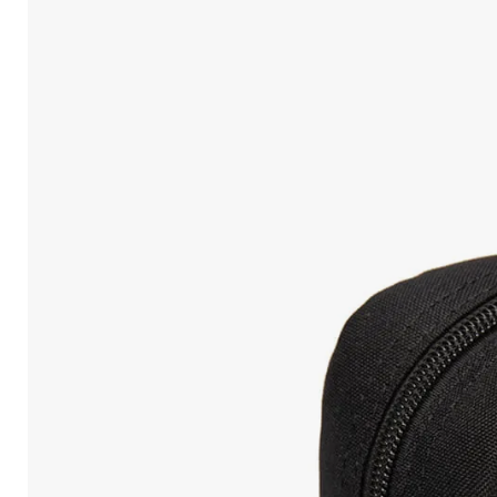
10
.
Mochila Viajera