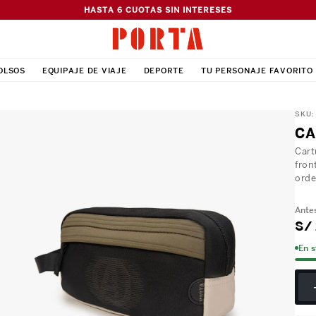
HASTA 6 CUOTAS SIN INTERESES
OLSOS
EQUIPAJE DE VIAJE
DEPORTE
TU PERSONAJE FAVORITO
SKU
CA
Cart
fron
ord
S/
En 