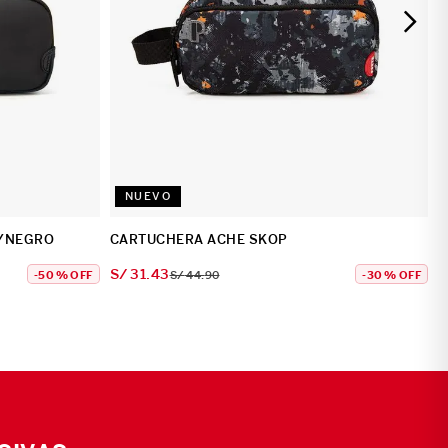
NUEVO
/NEGRO
CARTUCHERA ACHE SKOP
S/
31
.
43
-
50 %
OFF
S/
44
.
90
-
30 %
OFF