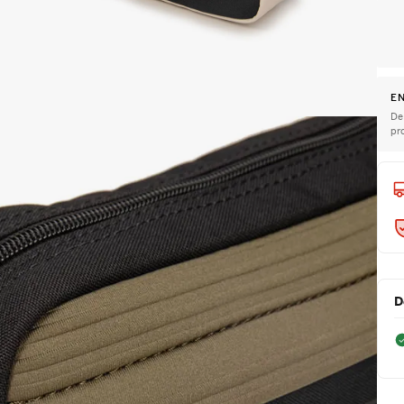
EN
De
pr
D