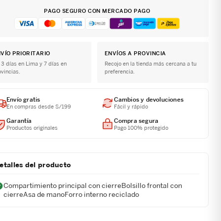
PAGO SEGURO CON MERCADO PAGO
VÍO PRIORITARIO
ENVÍOS A PROVINCIA
 3 días en Lima y 7 días en
Recojo en la tienda más cercana a tu
ovincias.
preferencia.
Envío gratis
Cambios y devoluciones
En compras desde S/199
Fácil y rápido
Garantía
Compra segura
Productos originales
Pago 100% protegido
etalles del producto
Compartimiento principal con cierreBolsillo frontal con
cierreAsa de manoForro interno reciclado