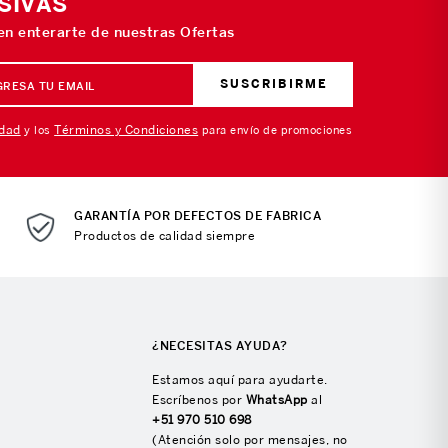
SIVAS
 en enterarte de nuestras Ofertas
SUSCRIBIRME
idad
Términos y Condiciones
y los
para envío de promociones
GARANTÍA POR DEFECTOS DE FABRICA
Productos de calidad siempre
¿NECESITAS AYUDA?
Estamos aquí para ayudarte.
Escríbenos por
WhatsApp
al
+51 970 510 698
(Atención solo por mensajes, no