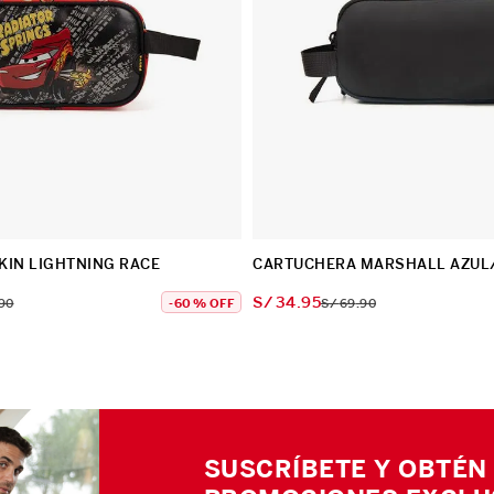
KIN LIGHTNING RACE
CARTUCHERA MARSHALL AZUL
S/
34
.
95
90
-
60 %
OFF
S/
69
.
90
SUSCRÍBETE Y OBTÉN