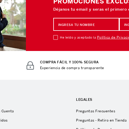
PROMOCIONES EXCLU
Déjanos tu email y seras el primero
Política de Privac
He leído y aceptado la
COMPRA FÁCIL Y 100% SEGURA
Experiencia de compra transparente
A
LEGALES
u Cuenta
Preguntas Frecuentes
didos
Preguntas - Retiro en Tienda