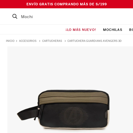
ENVÍO GRATIS COMPRANDO MÁS DE S/199
Buscar un producto...
¡LO MÁS NUEVO!
MOCHILAS
B
TÉRMINOS MÁS BUSCADOS
ACCESORIOS
CARTUCHERAS
CARTUCHERA GUARDIANS AVENGERS 3D
1
.
Mochila
2
.
Lonchera
3
.
Cartuchera
4
.
Bolso
5
.
Pañalera
6
.
Maleta
7
.
Ismalia
8
.
Canguro
9
.
Loncheras