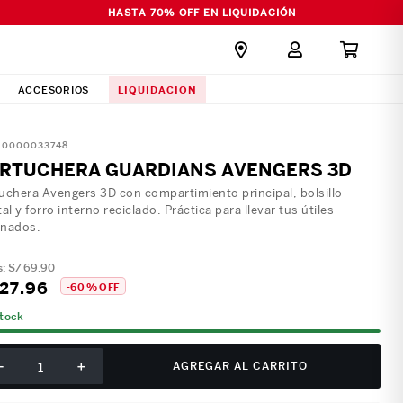
HASTA 70% OFF EN LIQUIDACIÓN
LIQUIDACIÓN
ACCESORIOS
:
0000033748
RTUCHERA GUARDIANS AVENGERS 3D
uchera Avengers 3D con compartimiento principal, bolsillo
tal y forro interno reciclado. Práctica para llevar tus útiles
enados.
S/
69
.
90
27
.
96
-
60 %
OFF
stock
－
＋
AGREGAR AL CARRITO