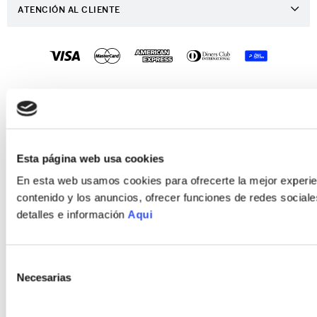
Distribuidor Porta
ATENCIÓN AL CLIENTE
Ver mis Pedidos
Trabaja con Nosotros
Preguntas Frecuentes
Mis Direcciones
Contáctanos
Preguntas - Retiro en Tienda
Crear una Cuenta
Políticas de Despacho
PORTA 2022 © TODOS LOS DERECHOS RESERVADOS
Recuperar tu Contraseña
Desarrollado por
Enova Agency
Políticas de Garantía
Políticas de Devoluciones
Esta página web usa cookies
Política de Privacidad
En esta web usamos cookies para ofrecerte la mejor experien
contenido y los anuncios, ofrecer funciones de redes sociales
Política de Cookies
detalles e información
Aqui
Términos y Condiciones
Selección
Necesarias
de
consentimiento