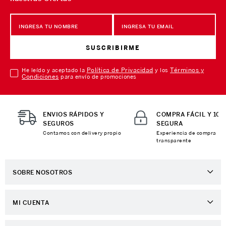
SUSCRIBIRME
Política de Privacidad
Términos y
He leído y aceptado la
y los
Condiciones
para envío de promociones
ENVIOS RÁPIDOS Y
COMPRA FÁCIL Y 10
SEGUROS
SEGURA
Contamos con delivery propio
Experiencia de compra
transparente
SOBRE NOSOTROS
Sobre Nosotros
MI CUENTA
Nuestas tiendas
Ingresa a tu Cuenta