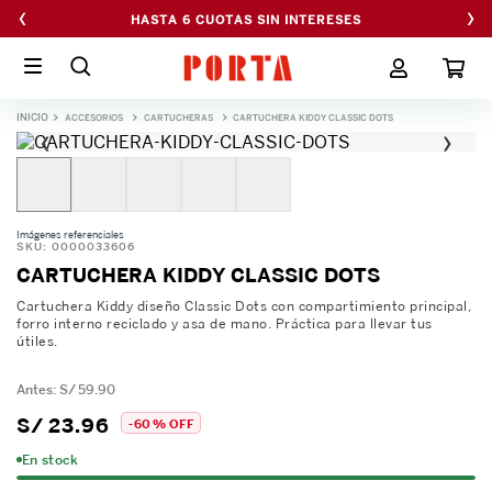
‹
›
HASTA 6 CUOTAS SIN INTERESES
ACCESORIOS
CARTUCHERAS
CARTUCHERA KIDDY CLASSIC DOTS
‹
›
Imágenes referenciales
SKU
:
0000033606
CARTUCHERA KIDDY CLASSIC DOTS
Cartuchera Kiddy diseño Classic Dots con compartimiento principal,
forro interno reciclado y asa de mano. Práctica para llevar tus
útiles.
S/
59
.
90
S/
23
.
96
-
60 %
OFF
En stock