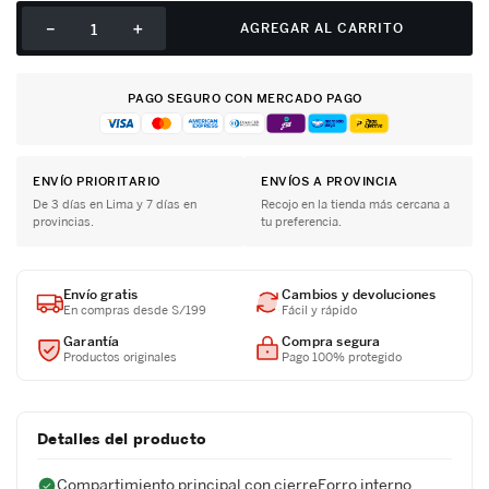
－
＋
AGREGAR AL CARRITO
PAGO SEGURO CON MERCADO PAGO
ENVÍO PRIORITARIO
ENVÍOS A PROVINCIA
De 3 días en Lima y 7 días en
Recojo en la tienda más cercana a
provincias.
tu preferencia.
Envío gratis
Cambios y devoluciones
En compras desde S/199
Fácil y rápido
Garantía
Compra segura
Productos originales
Pago 100% protegido
Detalles del producto
Compartimiento principal con cierreForro interno