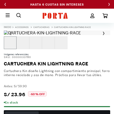
‹
›
HASTA 6 CUOTAS SIN INTERESES
ACCESORIOS
CARTUCHERAS
CARTUCHERA KIN LIGHTNING RACE
‹
›
Imágenes referenciales
SKU
:
0000033780
CARTUCHERA KIN LIGHTNING RACE
Cartuchera Kin diseño Lightning con compartimiento principal, forro
interno reciclado y asa de mano. Práctica para llevar tus útiles.
S/
59
.
90
S/
23
.
96
-
60 %
OFF
En stock