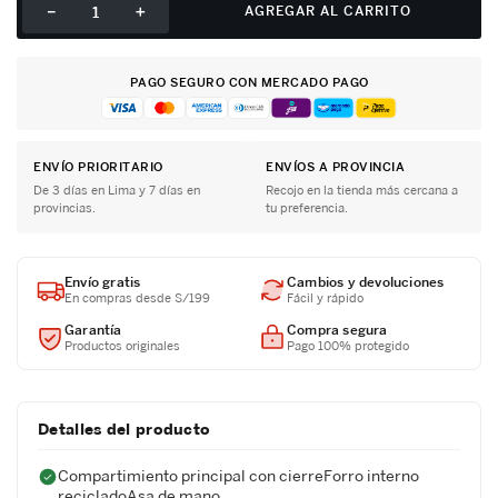
－
＋
AGREGAR AL CARRITO
PAGO SEGURO CON MERCADO PAGO
ENVÍO PRIORITARIO
ENVÍOS A PROVINCIA
De 3 días en Lima y 7 días en
Recojo en la tienda más cercana a
provincias.
tu preferencia.
Envío gratis
Cambios y devoluciones
En compras desde S/199
Fácil y rápido
Garantía
Compra segura
Productos originales
Pago 100% protegido
Detalles del producto
Compartimiento principal con cierreForro interno
recicladoAsa de mano