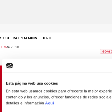
RTUCHERA IREM MINNIE HERO
31
.
96
S/
79
.
90
-
60 %
SUSCRÍBETE Y OBTÉN
PROMOCIONES EXCLUSIVAS
Esta página web usa cookies
En esta web usamos cookies para ofrecerte la mejor experien
Déjanos tu email y seras el primero en enterarte de
nuestras Ofertas
contenido y los anuncios, ofrecer funciones de redes sociales
detalles e información
Aqui