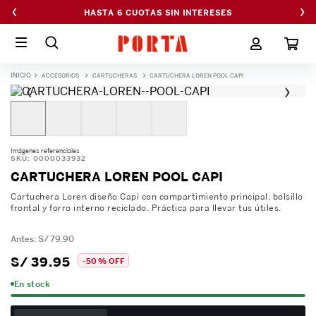
‹
›
HASTA 6 CUOTAS SIN INTERESES
ACCESORIOS
CARTUCHERAS
CARTUCHERA LOREN POOL CAPI
‹
›
Imágenes referenciales
SKU
:
0000033932
CARTUCHERA LOREN POOL CAPI
Cartuchera Loren diseño Capi con compartimiento principal, bolsillo
frontal y forro interno reciclado. Práctica para llevar tus útiles.
S/
79
.
90
S/
39
.
95
-
50 %
OFF
En stock