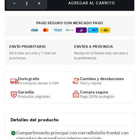
－
＋
AGREGAR AL CARRITO
PAGO SEGURO CON MERCADO PAGO
ENVÍO PRIORITARIO
ENVÍOS A PROVINCIA
De 3 días en Lima y 7 días en
Recojo en la tienda más cercana a
provincias.
tu preferencia.
Envío gratis
Cambios y devoluciones
En compras desde S/199
Fácil y rápido
Garantía
Compra segura
Productos originales
Pago 100% protegido
Detalles del producto
Compartimiento principal con cierreBolsillo frontal con
cierreAsa de manoForro interno reciclado