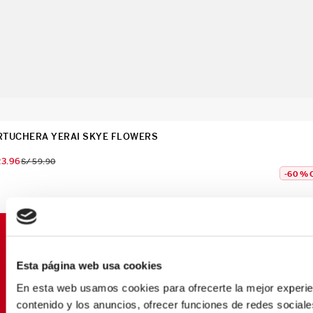
RTUCHERA YERAI SKYE FLOWERS
23
.
96
S/
59
.
90
-
60 %
SUSCRÍBETE Y OBTÉN
PROMOCIONES EXCLUSIVAS
Esta página web usa cookies
Déjanos tu email y seras el primero en enterarte de
En esta web usamos cookies para ofrecerte la mejor experien
nuestras Ofertas
contenido y los anuncios, ofrecer funciones de redes sociales