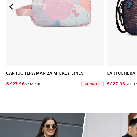
CARTUCHERA MARIZA MICKEY LINES
CARTUCHERA 
S/
27
.
96
S/
27
.
96
S/
69
.
90
-
60 %
OFF
S/
69
.