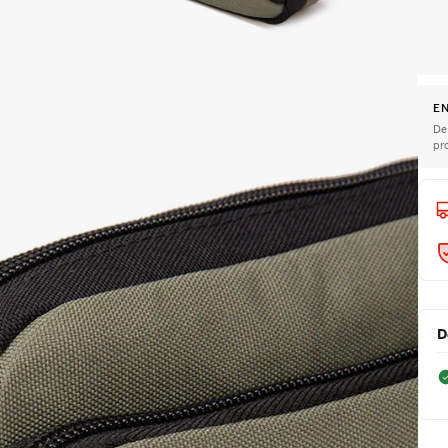
EN
De
pr
D