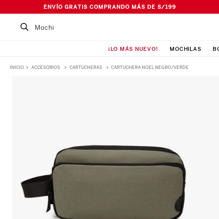
ENVÍO GRATIS COMPRANDO MÁS DE S/199
Buscar un producto...
¡LO MÁS NUEVO!
MOCHILAS
B
TÉRMINOS MÁS BUSCADOS
ACCESORIOS
CARTUCHERAS
CARTUCHERA NOEL NEGRO/VERDE
1
.
Mochila
2
.
Lonchera
3
.
Cartuchera
4
.
Bolso
5
.
Pañalera
6
.
Ismalia
7
.
Maleta
8
.
Canguro
9
.
Loncheras