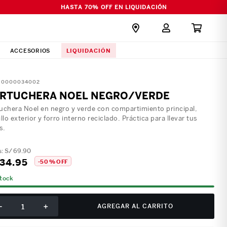
HASTA 70% OFF EN LIQUIDACIÓN
LIQUIDACIÓN
ACCESORIOS
:
0000034002
RTUCHERA NOEL NEGRO/VERDE
uchera Noel en negro y verde con compartimiento principal,
illo exterior y forro interno reciclado. Práctica para llevar tus
s.
S/
69
.
90
34
.
95
-
50 %
OFF
stock
－
＋
AGREGAR AL CARRITO