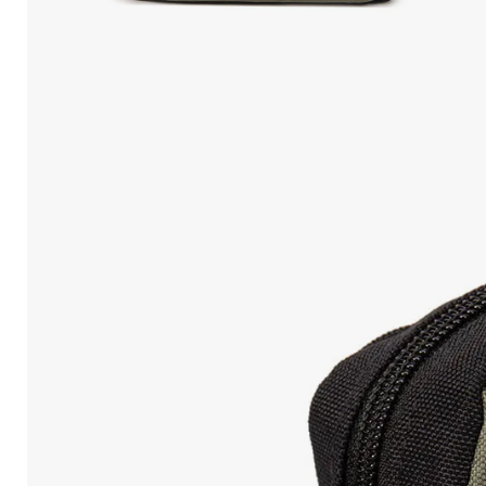
10
.
Mochila Viajera