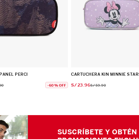
PANEL PERCI
CARTUCHERA KIN MINNIE STAR
S/
23
.
96
90
-
60 %
OFF
S/
59
.
90
SUSCRÍBETE Y OBTÉN