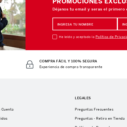
PROMOCIONES EXCLU
Déjanos tu email y seras el primero
Política de Privac
He leído y aceptado la
COMPRA FÁCIL Y 100% SEGURA
Experiencia de compra transparente
A
LEGALES
u Cuenta
Preguntas Frecuentes
didos
Preguntas - Retiro en Tienda