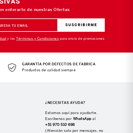
SIVAS
 en enterarte de nuestras Ofertas
SUSCRIBIRME
idad
Términos y Condiciones
y los
para envío de promociones
GARANTÍA POR DEFECTOS DE FABRICA
Productos de calidad siempre
¿NECESITAS AYUDA?
Estamos aquí para ayudarte.
Escríbenos por
WhatsApp
al
+51 970 510 698
(Atención solo por mensajes, no