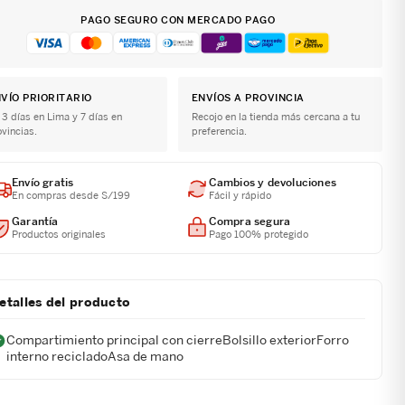
PAGO SEGURO CON MERCADO PAGO
VÍO PRIORITARIO
ENVÍOS A PROVINCIA
 3 días en Lima y 7 días en
Recojo en la tienda más cercana a tu
ovincias.
preferencia.
Envío gratis
Cambios y devoluciones
En compras desde S/199
Fácil y rápido
Garantía
Compra segura
Productos originales
Pago 100% protegido
etalles del producto
Compartimiento principal con cierreBolsillo exteriorForro
interno recicladoAsa de mano