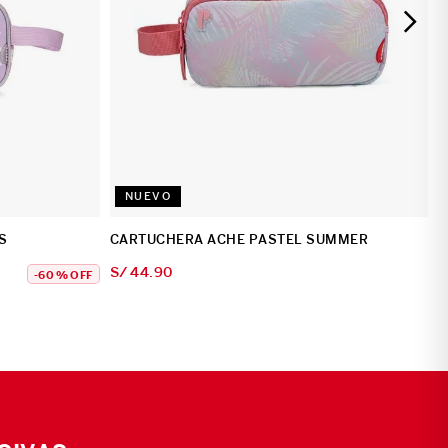
NUEVO
S
CARTUCHERA ACHE PASTEL SUMMER
S/
44
.
90
-
60 %
OFF