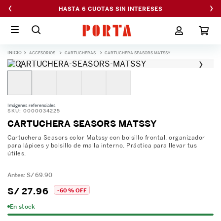
‹
›
HASTA 6 CUOTAS SIN INTERESES
ACCESORIOS
CARTUCHERAS
CARTUCHERA SEASORS MATSSY
‹
›
Imágenes referenciales
SKU
:
0000034225
CARTUCHERA SEASORS MATSSY
Cartuchera Seasors color Matssy con bolsillo frontal, organizador
para lápices y bolsillo de malla interno. Práctica para llevar tus
útiles.
S/
69
.
90
S/
27
.
96
-
60 %
OFF
En stock