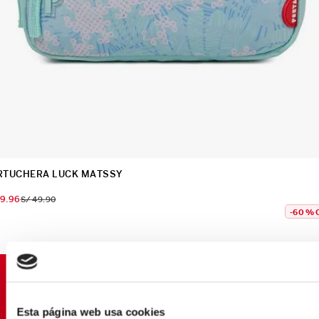
RTUCHERA LUCK MATSSY
19
.
96
S/
49
.
90
-
60 %
SUSCRÍBETE Y OBTÉN
PROMOCIONES EXCLUSIVAS
Esta página web usa cookies