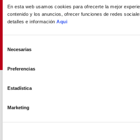
Déjanos tu email y seras el primero en enterarte de
En esta web usamos cookies para ofrecerte la mejor experien
nuestras Ofertas
contenido y los anuncios, ofrecer funciones de redes sociales
detalles e información
Aqui
SUSCRIBIRME
Selección
Necesarias
de
Política de Privacidad
Términos y
He leído y aceptado la
y los
consentimiento
Condiciones
para envío de promociones
Preferencias
ENVIOS RÁPIDOS Y
COMPRA FÁCIL Y 10
SEGUROS
SEGURA
Estadística
Contamos con delivery propio
Experiencia de compra
transparente
Marketing
SOBRE NOSOTROS
Sobre Nosotros
MI CUENTA