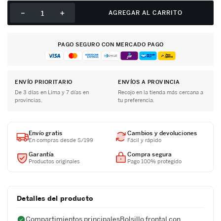
－
＋
AGREGAR AL CARRITO
PAGO SEGURO CON MERCADO PAGO
ENVÍO PRIORITARIO
ENVÍOS A PROVINCIA
De 3 días en Lima y 7 días en
Recojo en la tienda más cercana a
provincias.
tu preferencia.
Envío gratis
Cambios y devoluciones
En compras desde S/199
Fácil y rápido
Garantía
Compra segura
Productos originales
Pago 100% protegido
Detalles del producto
Compartimientos principalesBolsillo frontal con