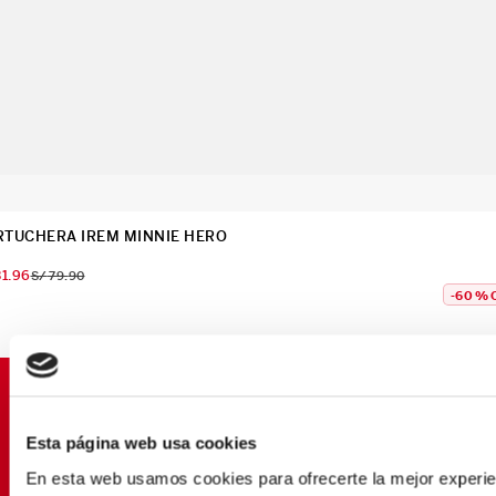
RTUCHERA IREM MINNIE HERO
31
.
96
S/
79
.
90
-
60 %
SUSCRÍBETE Y OBTÉN
PROMOCIONES EXCLUSIVAS
Esta página web usa cookies
Déjanos tu email y seras el primero en enterarte de
En esta web usamos cookies para ofrecerte la mejor experien
nuestras Ofertas