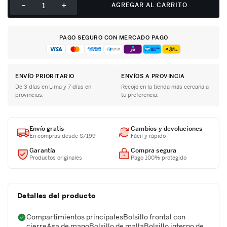
－
＋
AGREGAR AL CARRITO
PAGO SEGURO CON MERCADO PAGO
ENVÍO PRIORITARIO
ENVÍOS A PROVINCIA
De 3 días en Lima y 7 días en
Recojo en la tienda más cercana a
provincias.
tu preferencia.
Envío gratis
Cambios y devoluciones
En compras desde S/199
Fácil y rápido
Garantía
Compra segura
Productos originales
Pago 100% protegido
Detalles del producto
Compartimientos principalesBolsillo frontal con
cierreAsa de manoBolsillo de mallaBolsillo interno de