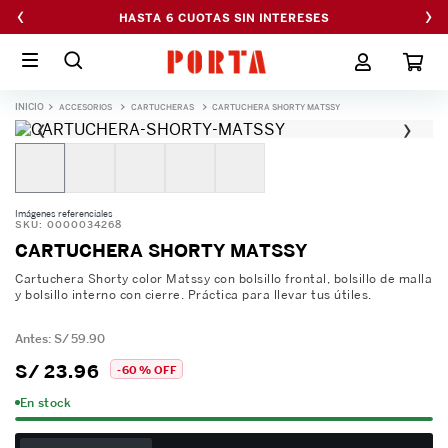
‹
›
HASTA 6 CUOTAS SIN INTERESES
ACCESORIOS
CARTUCHERAS
CARTUCHERA SHORTY MATSSY
‹
›
Imágenes referenciales
SKU
:
0000034268
CARTUCHERA SHORTY MATSSY
Cartuchera Shorty color Matssy con bolsillo frontal, bolsillo de malla
y bolsillo interno con cierre. Práctica para llevar tus útiles.
S/
59
.
90
S/
23
.
96
-
60 %
OFF
En stock