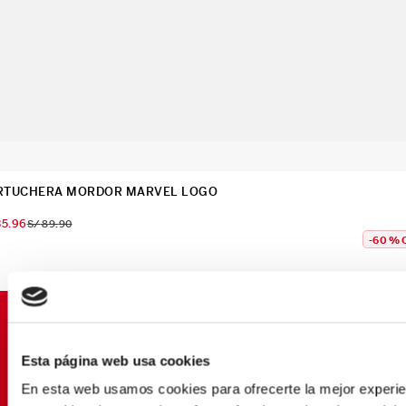
RTUCHERA MORDOR MARVEL LOGO
35
.
96
S/
89
.
90
-
60 %
SUSCRÍBETE Y OBTÉN
PROMOCIONES EXCLUSIVAS
Esta página web usa cookies
Déjanos tu email y seras el primero en enterarte de
En esta web usamos cookies para ofrecerte la mejor experien
nuestras Ofertas