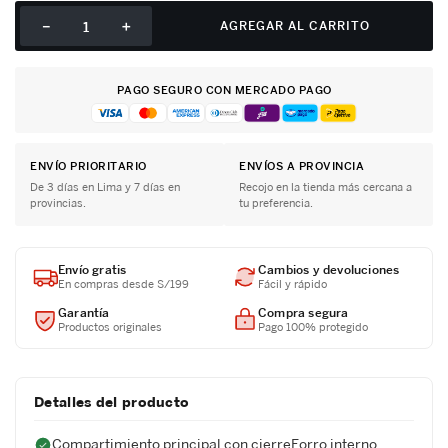
－
＋
AGREGAR AL CARRITO
PAGO SEGURO CON MERCADO PAGO
ENVÍO PRIORITARIO
ENVÍOS A PROVINCIA
De 3 días en Lima y 7 días en
Recojo en la tienda más cercana a
provincias.
tu preferencia.
Envío gratis
Cambios y devoluciones
En compras desde S/199
Fácil y rápido
Garantía
Compra segura
Productos originales
Pago 100% protegido
Detalles del producto
Compartimiento principal con cierreForro interno