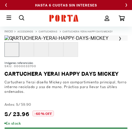
‹
›
HASTA 6 CUOTAS SIN INTERESES
ACCESORIOS
CARTUCHERAS
CARTUCHERA YERAI HAPPY DAYS MICKEY
‹
›
Imágenes referenciales
SKU
:
0000033700
CARTUCHERA YERAI HAPPY DAYS MICKEY
Cartuchera Yerai diseño Mickey con compartimiento principal, forro
interno reciclado y asa de mano. Práctica para llevar tus útiles
ordenados.
S/
59
.
90
S/
23
.
96
-
60 %
OFF
En stock