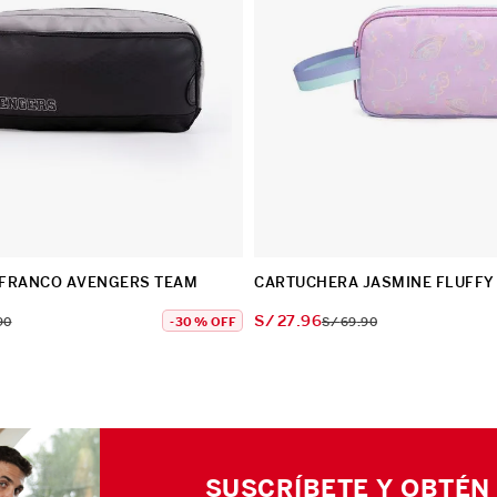
FRANCO AVENGERS TEAM
CARTUCHERA JASMINE FLUFFY
S/
27
.
96
90
-
30 %
OFF
S/
69
.
90
SUSCRÍBETE Y OBTÉN