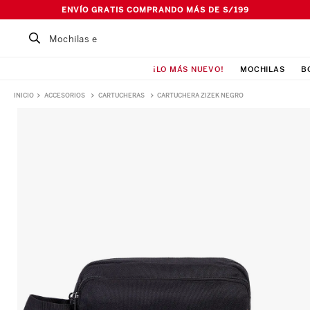
ENVÍO GRATIS COMPRANDO MÁS DE S/199
Buscar un producto...
¡LO MÁS NUEVO!
MOCHILAS
B
TÉRMINOS MÁS BUSCADOS
ACCESORIOS
CARTUCHERAS
CARTUCHERA ZIZEK NEGRO
1
.
Mochila
2
.
Lonchera
3
.
Cartuchera
4
.
Bolso
5
.
Pañalera
6
.
Maleta
7
.
Ismalia
8
.
Canguro
9
.
Loncheras