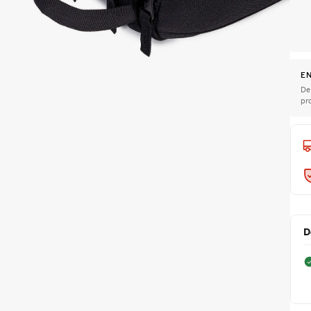
EN
De
pr
D