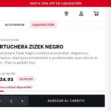
HASTA 70% OFF EN LIQUIDACIÓN
LIQUIDACIÓN
ACCESORIOS
:
0000032943
RTUCHERA ZIZEK NEGRO
artuchera Zizek Negro combina practicidad, elegancia y
stencia. Ideal para estudiantes o profesionales que valoran el
n. ¡Haz tu pedido hoy!
S/
69
.
90
34
.
95
-
50 %
OFF
ima unidad disponible!
－
＋
AGREGAR AL CARRITO