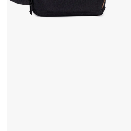
10
.
Mochila Viajera