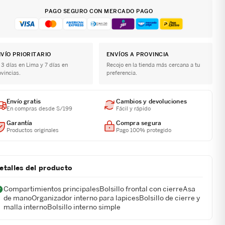
PAGO SEGURO CON MERCADO PAGO
VÍO PRIORITARIO
ENVÍOS A PROVINCIA
 3 días en Lima y 7 días en
Recojo en la tienda más cercana a tu
ovincias.
preferencia.
Envío gratis
Cambios y devoluciones
En compras desde S/199
Fácil y rápido
Garantía
Compra segura
Productos originales
Pago 100% protegido
etalles del producto
Compartimientos principalesBolsillo frontal con cierreAsa
de manoOrganizador interno para lapicesBolsillo de cierre y
malla internoBolsillo interno simple