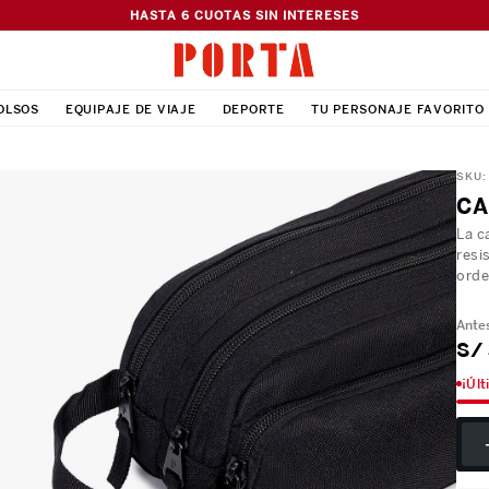
HASTA 6 CUOTAS SIN INTERESES
OLSOS
EQUIPAJE DE VIAJE
DEPORTE
TU PERSONAJE FAVORITO
SKU
CA
La c
resi
orde
S/
¡Últ