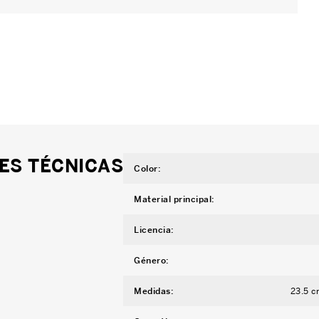
ES TÉCNICAS
Color
:
Material principal
:
Licencia
:
Género
:
Medidas
:
23.5 c