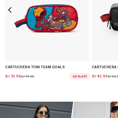
CARTUCHERA TONI TEAM GOALS
CARTUCHERA 
S/
31
.
96
S/
41
.
93
S/
79
.
90
-
60 %
OFF
S/
59
.