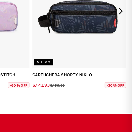
NUEVO
 STITCH
CARTUCHERA SHORTY NIKLO
S/
41
.
93
-
60 %
OFF
S/
59
.
90
-
30 %
OFF