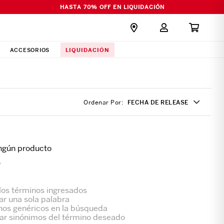
HASTA 70% OFF EN LIQUIDACIÓN
LIQUIDACIÓN
ACCESORIOS
Ordenar Por
FECHA DE RELEASE
ngún producto
?
os términos ingresados
zar una sola palabra
inos genéricos en la búsqueda
ar sinónimos del término deseado