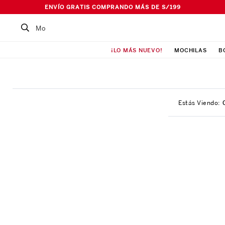
ENVÍO GRATIS COMPRANDO MÁS DE S/199
Buscar un producto...
¡LO MÁS NUEVO!
MOCHILAS
B
TÉRMINOS MÁS BUSCADOS
1
.
Mochila
2
.
Lonchera
3
.
Cartuchera
4
.
Bolso
5
.
Pañalera
6
.
Ismalia
7
.
Maleta
8
.
Canguro
9
.
Loncheras