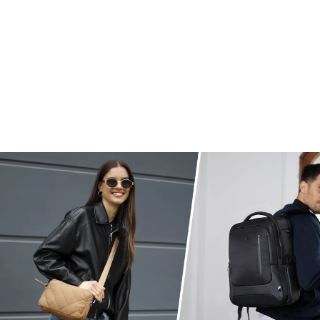
10
.
Mochila Viajera