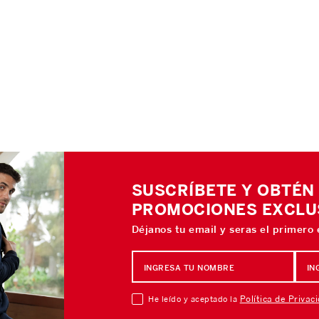
SUSCRÍBETE Y OBTÉN
PROMOCIONES EXCLU
Déjanos tu email y seras el primero
Política de Privac
He leído y aceptado la