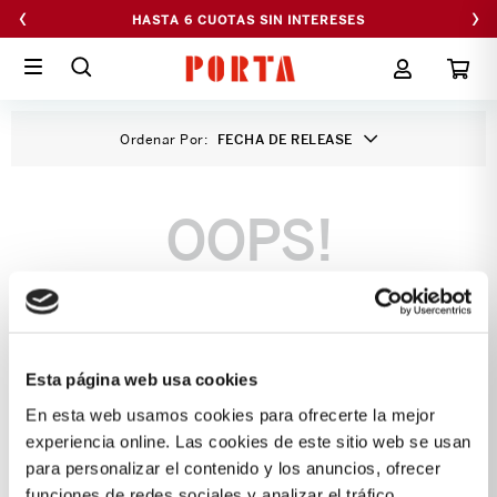
‹
›
HASTA 6 CUOTAS SIN INTERESES
Ordenar Por
FECHA DE RELEASE
OOPS!
No se encontró ningún producto
¿Qué debo hacer?
Esta página web usa cookies
Comprueba los términos ingresados
Intenta utilizar una sola palabra
En esta web usamos cookies para ofrecerte la mejor
Utiliza términos genéricos en la
experiencia online. Las cookies de este sitio web se usan
búsqueda
Intenta buscar sinónimos del
para personalizar el contenido y los anuncios, ofrecer
término deseado
funciones de redes sociales y analizar el tráfico,