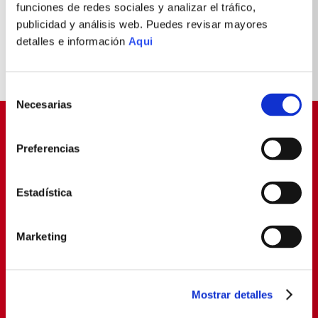
funciones de redes sociales y analizar el tráfico,
S/
369
.
90
S/
321
.
93
S/
459
.
90
publicidad y análisis web. Puedes revisar mayores
-
30 %
OFF
detalles e información
Aqui
Selección
Necesarias
de
consentimiento
SUSCRÍBETE Y OBTÉN
Preferencias
PROMOCIONES EXCLUSIVAS
Déjanos tu email y seras el primero en enterarte de
nuestras Ofertas
Estadística
Marketing
SUSCRIBIRME
Política de Privacidad
Términos y
He leído y aceptado la
y los
Mostrar detalles
Condiciones
para envío de promociones