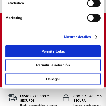
Estadística
Marketing
SUSCRÍBETE Y OBTÉN
PROMOCIONES EXCLUSIVAS
Mostrar detalles
Déjanos tu email y seras el primero en enterarte de
nuestras Ofertas
Permitir todas
Permitir la selección
SUSCRIBIRME
Política de Privacidad
Términos y
He leído y aceptado la
y los
Condiciones
para envío de promociones
Denegar
ENVIOS RÁPIDOS Y
COMPRA FÁCIL Y 10
SEGUROS
SEGURA
Contamos con delivery propio
Experiencia de compra