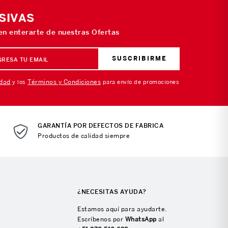
SIVAS
 en enterarte de nuestras Ofertas
SUSCRIBIRME
idad
Términos y Condiciones
y los
para envío de promociones
GARANTÍA POR DEFECTOS DE FABRICA
Productos de calidad siempre
¿NECESITAS AYUDA?
Estamos aquí para ayudarte.
Escríbenos por
WhatsApp
al