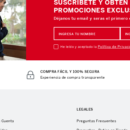
SUSCRÍBETE Y OBTÉN
PROMOCIONES EXCLU
Déjanos tu email y seras el primero
Política de Privac
He leído y aceptado la
COMPRA FÁCIL Y 100% SEGURA
Experiencia de compra transparente
A
LEGALES
u Cuenta
Preguntas Frecuentes