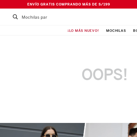
ENVÍO GRATIS COMPRANDO MÁS DE S/199
Buscar un producto...
¡LO MÁS NUEVO!
MOCHILAS
B
TÉRMINOS MÁS BUSCADOS
1
.
Mochila
2
.
Lonchera
3
.
Cartuchera
OOPS!
4
.
Bolso
5
.
Pañalera
6
.
Maleta
7
.
Ismalia
8
.
Canguro
9
.
Loncheras