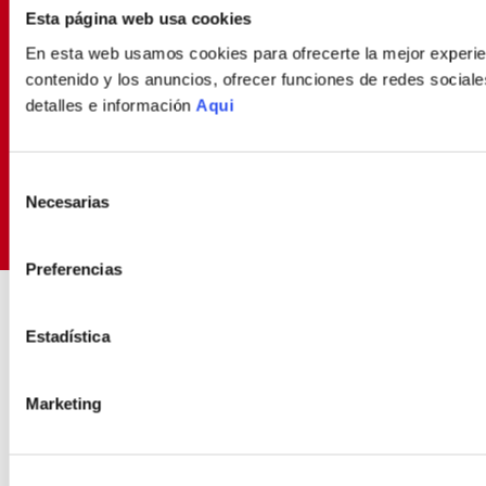
PROMOCIONES EXCLUSIVAS
Esta página web usa cookies
Déjanos tu email y seras el primero en enterarte de
En esta web usamos cookies para ofrecerte la mejor experien
nuestras Ofertas
contenido y los anuncios, ofrecer funciones de redes sociales
detalles e información
Aqui
SUSCRIBIRME
Selección
Necesarias
de
Política de Privacidad
Términos y
He leído y aceptado la
y los
consentimiento
Condiciones
para envío de promociones
Preferencias
ENVIOS RÁPIDOS Y
COMPRA FÁCIL Y 10
SEGUROS
SEGURA
Estadística
Contamos con delivery propio
Experiencia de compra
transparente
Marketing
SOBRE NOSOTROS
Sobre Nosotros