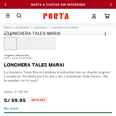
‹
›
HASTA 6 CUOTAS SIN INTERESES
ACCESORIOS
LONCHERAS
LONCHERA TALES MARAI
‹
›
Imágenes referenciales
SKU
:
0000032928
LONCHERA TALES MARAI
La lonchera Tales Marai combina practicidad con un diseño original
y moderno. Perfecta para tu día a día y mantener todo fresco. ¡No
te quedes sin la tuya!
S/
119
.
90
S/
59
.
95
-
50 %
OFF
En stock