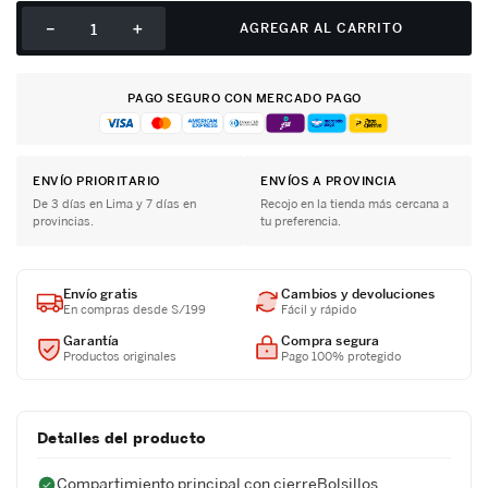
－
＋
AGREGAR AL CARRITO
PAGO SEGURO CON MERCADO PAGO
ENVÍO PRIORITARIO
ENVÍOS A PROVINCIA
De 3 días en Lima y 7 días en
Recojo en la tienda más cercana a
provincias.
tu preferencia.
Envío gratis
Cambios y devoluciones
En compras desde S/199
Fácil y rápido
Garantía
Compra segura
Productos originales
Pago 100% protegido
Detalles del producto
Compartimiento principal con cierreBolsillos