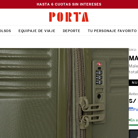
HASTA 6 CUOTAS SIN INTERESES
OLSOS
EQUIPAJE DE VIAJE
DEPORTE
TU PERSONAJE FAVORITO
SKU
MA
Male
tota
NU
S/
Pá
En 