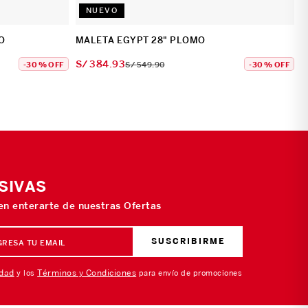
NUEVO
O
MALETA EGYPT 28" PLOMO
S/
384
.
93
-
30 %
OFF
S/
549
.
90
-
30 %
OFF
SIVAS
 en enterarte de nuestras Ofertas
SUSCRIBIRME
idad
Términos y Condiciones
y los
para envío de promociones