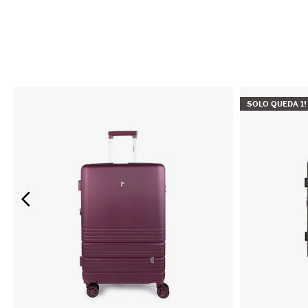
SOLO QUEDA
1
!