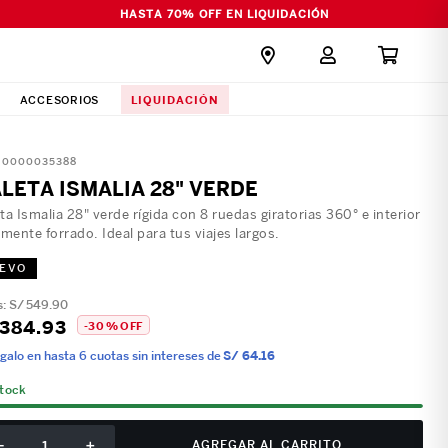
HASTA 70% OFF EN LIQUIDACIÓN
LIQUIDACIÓN
ACCESORIOS
:
0000035388
LETA ISMALIA 28" VERDE
ta Ismalia 28" verde rígida con 8 ruedas giratorias 360° e interior
lmente forrado. Ideal para tus viajes largos.
EVO
S/
549
.
90
384
.
93
-
30 %
OFF
galo en hasta 6 cuotas sin intereses de
S/ 64.16
stock
－
＋
AGREGAR AL CARRITO