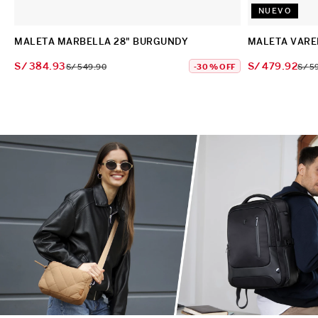
NUEVO
MALETA MARBELLA 28" BURGUNDY
MALETA VARE
S/
384
.
93
S/
479
.
92
S/
549
.
90
-
30 %
OFF
S/
5