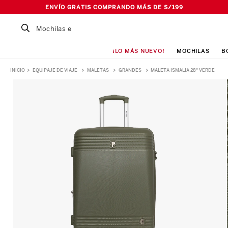
ENVÍO GRATIS COMPRANDO MÁS DE S/199
Buscar un producto...
¡LO MÁS NUEVO!
MOCHILAS
B
TÉRMINOS MÁS BUSCADOS
EQUIPAJE DE VIAJE
MALETAS
GRANDES
MALETA ISMALIA 28" VERDE
1
.
Mochila
2
.
Lonchera
3
.
Cartuchera
4
.
Bolso
5
.
Pañalera
6
.
Maleta
7
.
Ismalia
8
.
Canguro
9
.
Loncheras