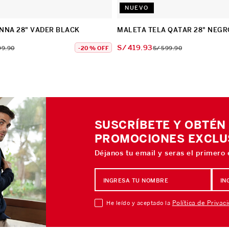
NUEVO
NNA 28" VADER BLACK
MALETA TELA QATAR 28" NEGR
S/
419
.
93
99
.
90
-
20 %
OFF
S/
599
.
90
SUSCRÍBETE Y OBTÉN
PROMOCIONES EXCLU
Déjanos tu email y seras el primero
Política de Privac
He leído y aceptado la