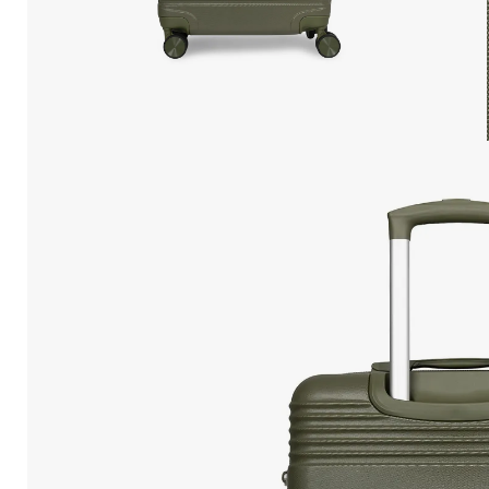
10
.
Mochila Viajera