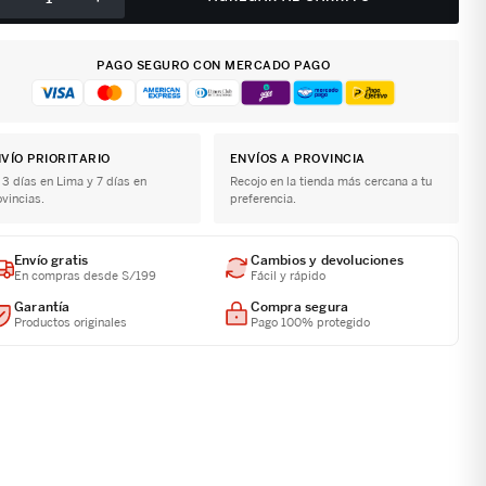
PAGO SEGURO CON MERCADO PAGO
VÍO PRIORITARIO
ENVÍOS A PROVINCIA
 3 días en Lima y 7 días en
Recojo en la tienda más cercana a tu
ovincias.
preferencia.
Envío gratis
Cambios y devoluciones
En compras desde S/199
Fácil y rápido
Garantía
Compra segura
Productos originales
Pago 100% protegido