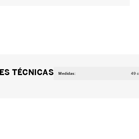
ES TÉCNICAS
Medidas
:
49 c