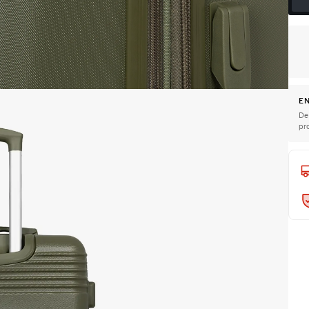
EN
De
pr