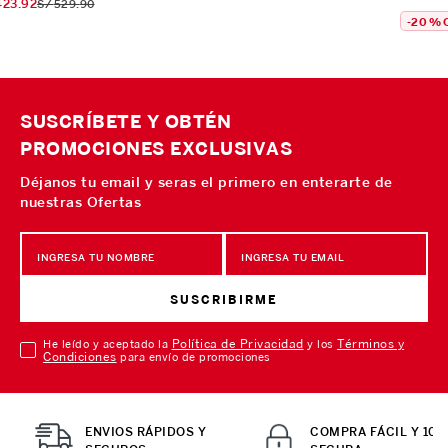
423
.
92
S/
529
.
90
-
20 %
SUSCRÍBETE Y OBTÉN
PROMOCIONES EXCLUSIVAS
Déjanos tu email y seras el primero en enterarte de
nuestras Ofertas
SUSCRIBIRME
Política de Privacidad
Términos y
He leído y aceptado la
y los
Condiciones
para envío de promociones
ENVIOS RÁPIDOS Y
COMPRA FÁCIL Y 10