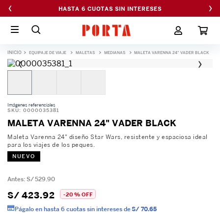
‹
›
HASTA 6 CUOTAS SIN INTERESES
EQUIPAJE DE VIAJE
MALETAS
MEDIANAS
MALETA VARENNA 24" VADER BLACK
‹
›
Imágenes referenciales
SKU
:
0000035381
MALETA VARENNA 24" VADER BLACK
Maleta Varenna 24" diseño Star Wars, resistente y espaciosa ideal
para los viajes de los peques.
NUEVO
S/
529
.
90
S/
423
.
92
-
20 %
OFF
Págalo en hasta 6 cuotas sin intereses de
S/ 70.65