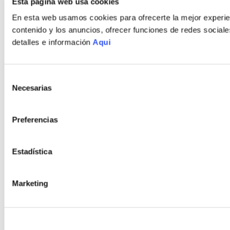
Esta página web usa cookies
Política de Privacidad
En esta web usamos cookies para ofrecerte la mejor experien
Política de Cookies
contenido y los anuncios, ofrecer funciones de redes sociales
Términos y Condiciones
detalles e información
Aqui
Selección
Necesarias
de
consentimiento
Preferencias
Estadística
Marketing