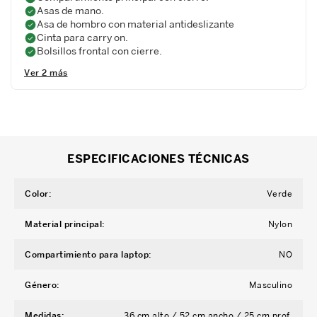
Asas de mano.
Asa de hombro con material antideslizante
Cinta para carry on.
Bolsillos frontal con cierre.
Ver 2 más
ESPECIFICACIONES TÉCNICAS
Color
:
Verde
Material principal
:
Nylon
Compartimiento para laptop
:
NO
Género
:
Masculino
Medidas
:
36 cm alto / 52 cm ancho / 25 cm prof.