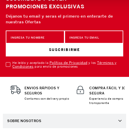
PROMOCIONES EXCLUSIVAS
Déjanos tu email y seras el primero en enterarte de
nuestras Ofertas
SUSCRIBIRME
Política de Privacidad
Términos y
He leído y aceptado la
y los
Condiciones
para envío de promociones
ENVIOS RÁPIDOS Y
COMPRA FÁCIL Y 10
SEGUROS
SEGURA
Contamos con delivery propio
Experiencia de compra
transparente
SOBRE NOSOTROS