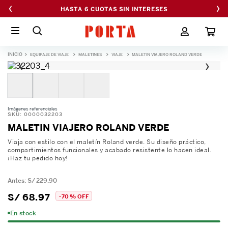
‹
›
HASTA 6 CUOTAS SIN INTERESES
EQUIPAJE DE VIAJE
MALETINES
VIAJE
MALETIN VIAJERO ROLAND VERDE
‹
›
Imágenes referenciales
SKU
:
0000032203
MALETIN VIAJERO ROLAND VERDE
Viaja con estilo con el maletín Roland verde. Su diseño práctico,
compartimientos funcionales y acabado resistente lo hacen ideal.
¡Haz tu pedido hoy!
S/
229
.
90
S/
68
.
97
-
70 %
OFF
En stock