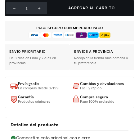
－
＋
AGREGAR AL CARRITO
PAGO SEGURO CON MERCADO PAGO
ENVÍO PRIORITARIO
ENVÍOS A PROVINCIA
De 3 días en Lima y 7 días en
Recojo en la tienda más cercana a
provincias.
tu preferencia.
Envío gratis
Cambios y devoluciones
En compras desde S/199
Fácil y rápido
Garantía
Compra segura
Productos originales
Pago 100% protegido
Detalles del producto
Compartimiento principal con cierre.