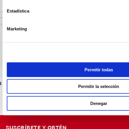
Estadística
Marketing
Permitir todas
E
MALETIN BAXTER NEGRO
Permitir la selección
S/
279
.
93
S/
399
.
90
-
70 %
OFF
Denegar
SUSCRÍBETE Y OBTÉN