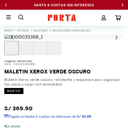
‹
›
HASTA 6 CUOTAS SIN INTERESES
OUTDOOR
MALETINES
MALETIN XEROX VERDE OSCURO
‹
›
Imágenes referenciales
SKU
:
0000035368
MALETIN XEROX VERDE OSCURO
Maletín Xerox verde oscuro, resistente y espacioso para organizar
tus cosas y viajar con comodidad.
NUEVO
S/
369
.
90
Págalo en hasta 6 cuotas sin intereses de
S/ 61.65
En stock