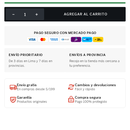
－
＋
AGREGAR AL CARRITO
PAGO SEGURO CON MERCADO PAGO
ENVÍO PRIORITARIO
ENVÍOS A PROVINCIA
De 3 días en Lima y 7 días en
Recojo en la tienda más cercana a
provincias.
tu preferencia.
Envío gratis
Cambios y devoluciones
En compras desde S/199
Fácil y rápido
Garantía
Compra segura
Productos originales
Pago 100% protegido