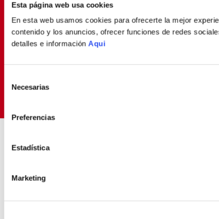
Esta página web usa cookies
Déjanos tu email y seras el primero en enterarte de
En esta web usamos cookies para ofrecerte la mejor experien
nuestras Ofertas
contenido y los anuncios, ofrecer funciones de redes sociales
detalles e información
Aqui
SUSCRIBIRME
Selección
Necesarias
de
Política de Privacidad
Términos y
He leído y aceptado la
y los
consentimiento
Condiciones
para envío de promociones
Preferencias
ENVIOS RÁPIDOS Y
COMPRA FÁCIL Y 10
SEGUROS
SEGURA
Estadística
Contamos con delivery propio
Experiencia de compra
transparente
Marketing
SOBRE NOSOTROS
Sobre Nosotros