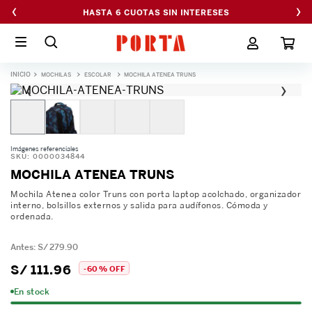
‹
›
HASTA 6 CUOTAS SIN INTERESES
MOCHILAS
ESCOLAR
MOCHILA ATENEA TRUNS
‹
›
Imágenes referenciales
SKU
:
0000034844
MOCHILA ATENEA TRUNS
Mochila Atenea color Truns con porta laptop acolchado, organizador
interno, bolsillos externos y salida para audífonos. Cómoda y
ordenada.
S/
279
.
90
S/
111
.
96
-
60 %
OFF
En stock