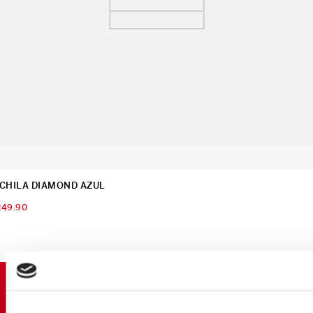
CHILA DIAMOND AZUL
249
.
90
SUSCRÍBETE Y OBTÉN
PROMOCIONES EXCLUSIVAS