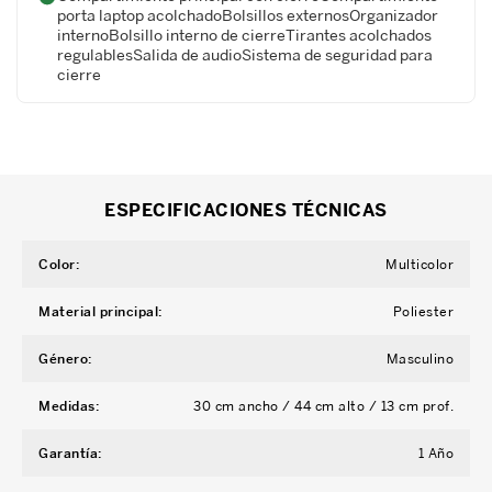
porta laptop acolchadoBolsillos externosOrganizador
internoBolsillo interno de cierreTirantes acolchados
regulablesSalida de audioSistema de seguridad para
cierre
ESPECIFICACIONES TÉCNICAS
Color
:
Multicolor
Material principal
:
Poliester
Género
:
Masculino
Medidas
:
30 cm ancho / 44 cm alto / 13 cm prof.
Garantía
:
1 Año