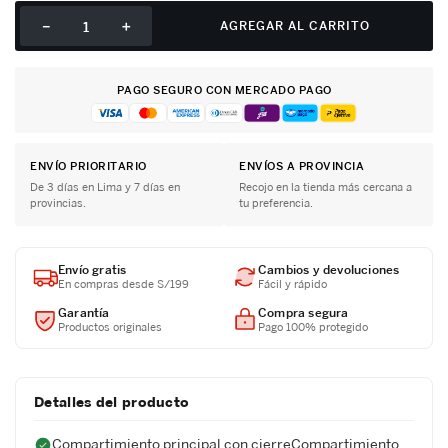
－
＋
AGREGAR AL CARRITO
PAGO SEGURO CON MERCADO PAGO
ENVÍO PRIORITARIO
ENVÍOS A PROVINCIA
De 3 días en Lima y 7 días en
Recojo en la tienda más cercana a
provincias.
tu preferencia.
Envío gratis
Cambios y devoluciones
En compras desde S/199
Fácil y rápido
Garantía
Compra segura
Productos originales
Pago 100% protegido
Detalles del producto
Compartimiento principal con cierreCompartimiento