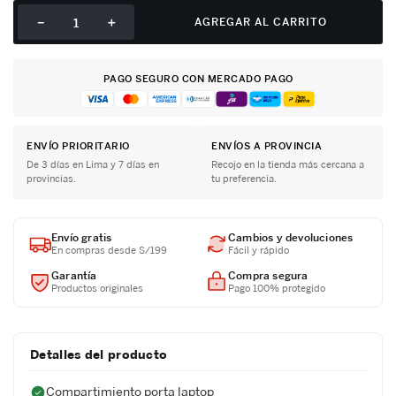
－
＋
AGREGAR AL CARRITO
PAGO SEGURO CON MERCADO PAGO
ENVÍO PRIORITARIO
ENVÍOS A PROVINCIA
De 3 días en Lima y 7 días en
Recojo en la tienda más cercana a
provincias.
tu preferencia.
Envío gratis
Cambios y devoluciones
En compras desde S/199
Fácil y rápido
Garantía
Compra segura
Productos originales
Pago 100% protegido
Detalles del producto
Compartimiento porta laptop