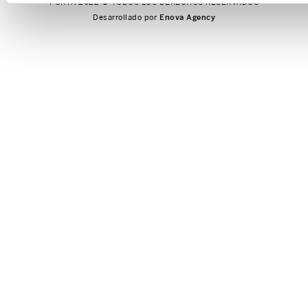
PORTA 2022 © TODOS LOS DERECHOS RESERVADOS
Recuperar tu Contraseña
Desarrollado por
Enova Agency
Políticas de Garantía
Políticas de Devoluciones
Política de Privacidad
Política de Cookies
Términos y Condiciones