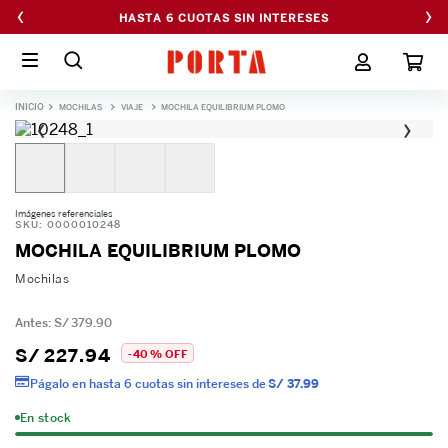
‹
›
HASTA 6 CUOTAS SIN INTERESES
MOCHILAS
VIAJE
MOCHILA EQUILIBRIUM PLOMO
‹
›
Imágenes referenciales
SKU
:
0000010248
MOCHILA EQUILIBRIUM PLOMO
Mochilas
S/
379
.
90
S/
227
.
94
-
40 %
OFF
Págalo en hasta 6 cuotas sin intereses de
S/ 37.99
En stock