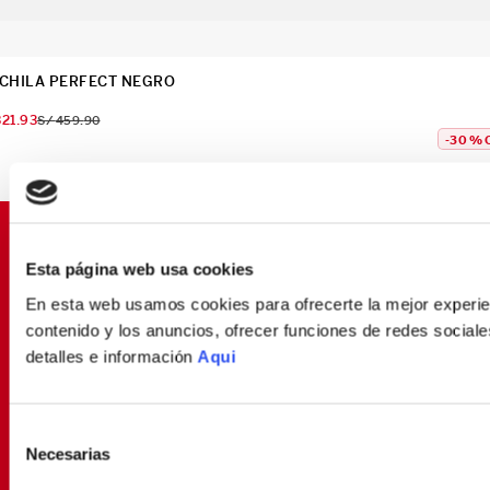
CHILA PERFECT NEGRO
321
.
93
S/
459
.
90
-
30 %
SUSCRÍBETE Y OBTÉN
Esta página web usa cookies
PROMOCIONES EXCLUSIVAS
En esta web usamos cookies para ofrecerte la mejor experien
Déjanos tu email y seras el primero en enterarte de
contenido y los anuncios, ofrecer funciones de redes sociales
nuestras Ofertas
detalles e información
Aqui
Selección
SUSCRIBIRME
Necesarias
de
consentimiento