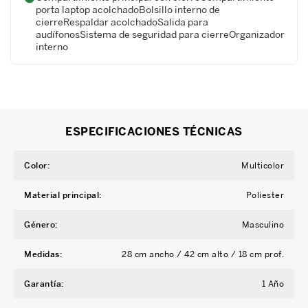
porta laptop acolchadoBolsillo interno de
cierreRespaldar acolchadoSalida para
audífonosSistema de seguridad para cierreOrganizador
interno
ESPECIFICACIONES TÉCNICAS
Color
:
Multicolor
Material principal
:
Poliester
Género
:
Masculino
Medidas
:
28 cm ancho / 42 cm alto / 18 cm prof.
Garantía
:
1 Año