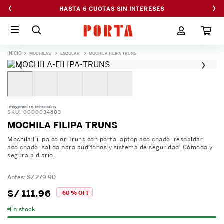
‹
›
HASTA 6 CUOTAS SIN INTERESES
MOCHILAS
ESCOLAR
MOCHILA FILIPA TRUNS
‹
›
Imágenes referenciales
SKU
:
0000034803
MOCHILA FILIPA TRUNS
Mochila Filipa color Truns con porta laptop acolchado, respaldar
acolchado, salida para audífonos y sistema de seguridad. Cómoda y
segura a diario.
S/
279
.
90
S/
111
.
96
-
60 %
OFF
En stock