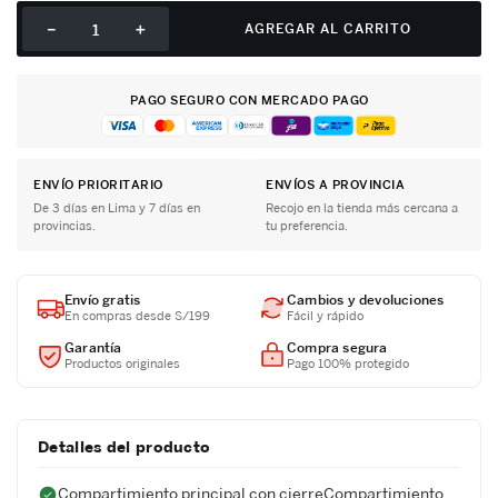
－
＋
AGREGAR AL CARRITO
PAGO SEGURO CON MERCADO PAGO
ENVÍO PRIORITARIO
ENVÍOS A PROVINCIA
De 3 días en Lima y 7 días en
Recojo en la tienda más cercana a
provincias.
tu preferencia.
Envío gratis
Cambios y devoluciones
En compras desde S/199
Fácil y rápido
Garantía
Compra segura
Productos originales
Pago 100% protegido
Detalles del producto
Compartimiento principal con cierreCompartimiento