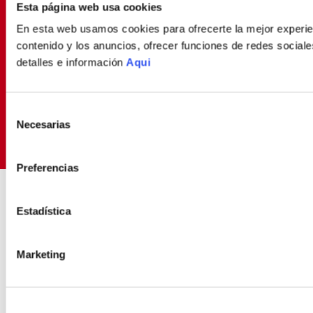
Esta página web usa cookies
Déjanos tu email y seras el primero en enterarte de
En esta web usamos cookies para ofrecerte la mejor experien
nuestras Ofertas
contenido y los anuncios, ofrecer funciones de redes sociales
detalles e información
Aqui
SUSCRIBIRME
Selección
Necesarias
de
Política de Privacidad
Términos y
He leído y aceptado la
y los
consentimiento
Condiciones
para envío de promociones
Preferencias
ENVIOS RÁPIDOS Y
COMPRA FÁCIL Y 10
SEGUROS
SEGURA
Estadística
Contamos con delivery propio
Experiencia de compra
transparente
Marketing
SOBRE NOSOTROS
Sobre Nosotros