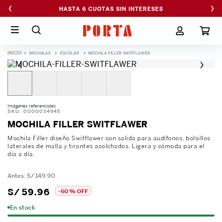
‹
›
HASTA 6 CUOTAS SIN INTERESES
MOCHILAS
ESCOLAR
MOCHILA FILLER SWITFLAWER
‹
›
Imágenes referenciales
SKU
:
0000034945
MOCHILA FILLER SWITFLAWER
Mochila Filler diseño Switflawer con salida para audífonos, bolsillos
laterales de malla y tirantes acolchados. Ligera y cómoda para el
día a día.
S/
149
.
90
S/
59
.
96
-
60 %
OFF
En stock