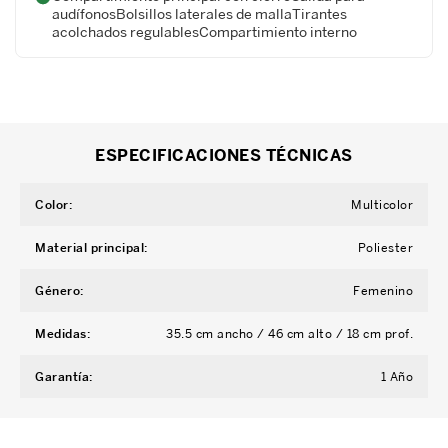
audífonosBolsillos laterales de mallaTirantes
acolchados regulablesCompartimiento interno
ESPECIFICACIONES TÉCNICAS
Color
:
Multicolor
Material principal
:
Poliester
Género
:
Femenino
Medidas
:
35.5 cm ancho / 46 cm alto / 18 cm prof.
Garantía
:
1 Año