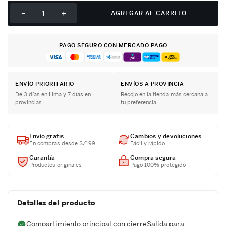
－
＋
AGREGAR AL CARRITO
PAGO SEGURO CON MERCADO PAGO
ENVÍO PRIORITARIO
ENVÍOS A PROVINCIA
De 3 días en Lima y 7 días en
Recojo en la tienda más cercana a
provincias.
tu preferencia.
Envío gratis
Cambios y devoluciones
En compras desde S/199
Fácil y rápido
Garantía
Compra segura
Productos originales
Pago 100% protegido
Detalles del producto
Compartimiento principal con cierreSalida para