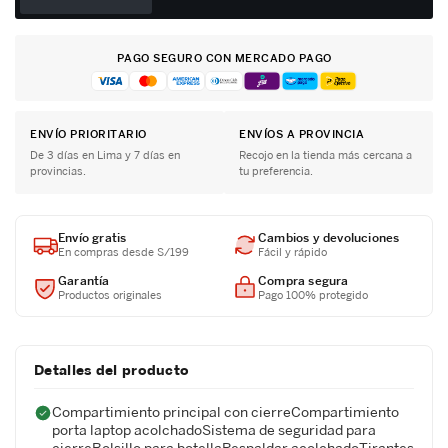
PAGO SEGURO CON MERCADO PAGO
ENVÍO PRIORITARIO
ENVÍOS A PROVINCIA
De 3 días en Lima y 7 días en
Recojo en la tienda más cercana a
provincias.
tu preferencia.
Envío gratis
Cambios y devoluciones
En compras desde S/199
Fácil y rápido
Garantía
Compra segura
Productos originales
Pago 100% protegido
Detalles del producto
Compartimiento principal con cierreCompartimiento
porta laptop acolchadoSistema de seguridad para
cierreBolsillo para botellaRespaldar acolchadoTirantes