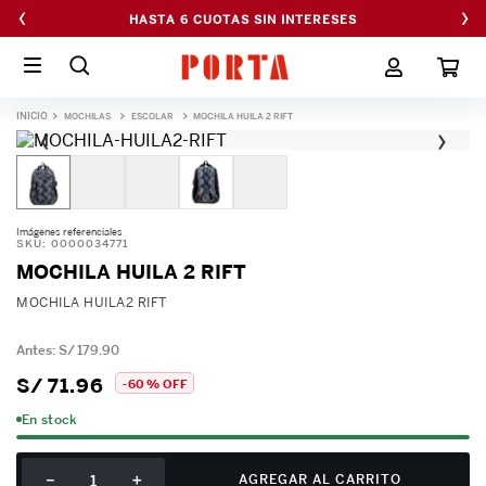
‹
›
HASTA 6 CUOTAS SIN INTERESES
MOCHILAS
ESCOLAR
MOCHILA HUILA 2 RIFT
‹
›
Imágenes referenciales
SKU
:
0000034771
MOCHILA HUILA 2 RIFT
MOCHILA HUILA2 RIFT
S/
179
.
90
S/
71
.
96
-
60 %
OFF
En stock
－
＋
AGREGAR AL CARRITO