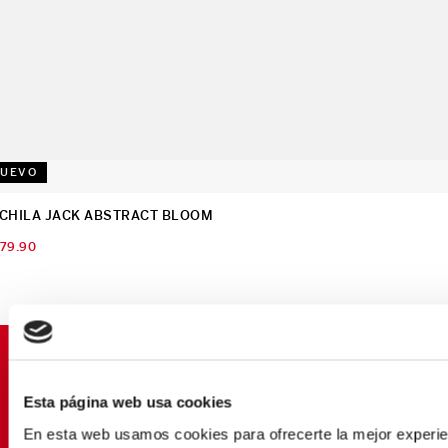
UEVO
CHILA JACK ABSTRACT BLOOM
179
.
90
SUSCRÍBETE Y OBTÉN
PROMOCIONES EXCLUSIVAS
Esta página web usa cookies
Déjanos tu email y seras el primero en enterarte de
En esta web usamos cookies para ofrecerte la mejor experien